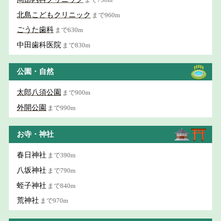
北島こどもクリニック
まで960m
ごうた歯科
まで630m
中田歯科医院
まで830m
公園・自然
太郎八須公園
まで900m
外開公園
まで990m
お寺・神社
春日神社
まで390m
八坂神社
まで790m
蛭子神社
まで840m
荒神社
まで970m