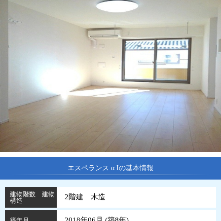
エスペランス α Iの基本情報
建物階数 建物
2階建 木造
構造
2018年06月 (
築
8
年
)
築年月