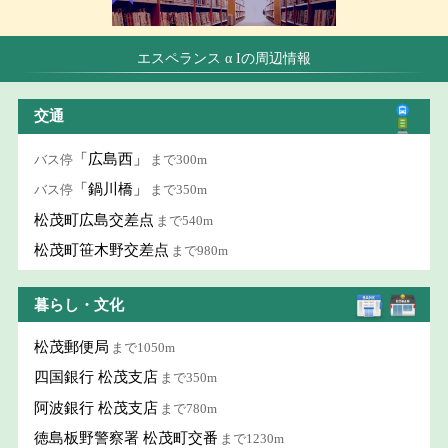
エスペランス α Iの周辺情報
交通
「広島西」
バス停
まで300m
「鍋川橋」
バス停
まで350m
松茂町広島交差点
まで540m
松茂町笹木野交差点
まで980m
暮らし・文化
松茂郵便局
まで1050m
四国銀行 松茂支店
まで350m
阿波銀行 松茂支店
まで780m
徳島板野警察署 松茂町交番
まで1230m