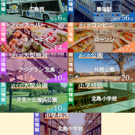
広島西
勝瑞駅
6
56
徒歩
分
徒歩
分
キョーエイ
ローソン
14
7
徒歩
分
徒歩
分
フジグラン 北島
外開公園
10
20
車で
分
徒歩
分
北島小学校
月見ケ丘海浜公園
10
車で
分
北島中学校