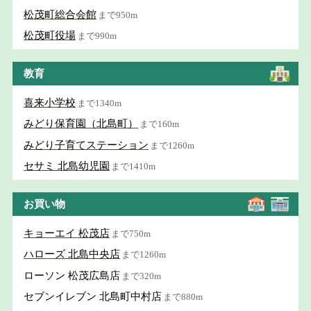
松茂町総合会館
まで950m
松茂町役場
まで990m
教育
喜来小学校
まで1340m
みどり保育園（北島町）
まで160m
みどり子育てステーション
まで1260m
セサミ 北島幼児園
まで1410m
お買い物
キョーエイ 松茂店
まで750m
ハローズ 北島中央店
まで1260m
ローソン 松茂広島店
まで320m
セブンイレブン 北島町中村店
まで880m