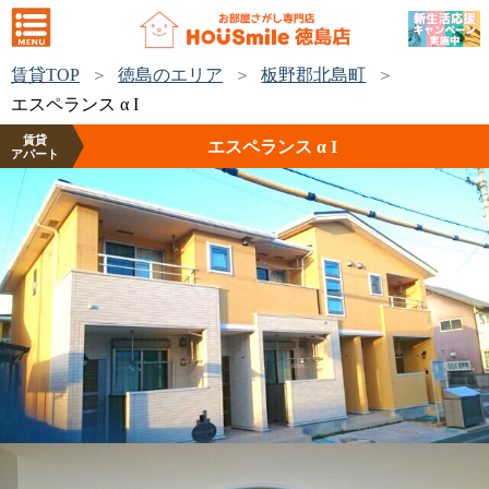
賃貸TOP
徳島のエリア
板野郡北島町
エスペランス α I
賃貸
エスペランス α I
アパート