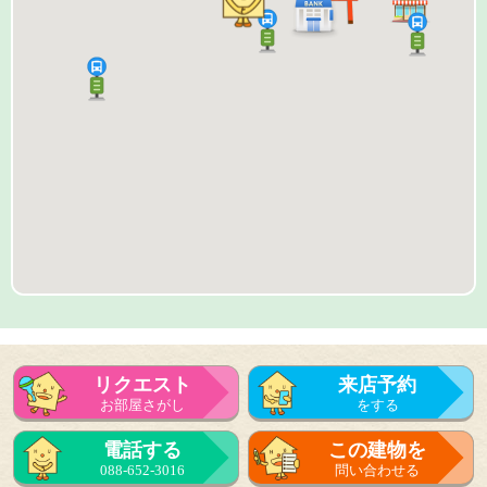
リクエスト
来店予約
お部屋さがし
をする
来店予約
電話する
この建物を
をする
088-652-3016
問い合わせる