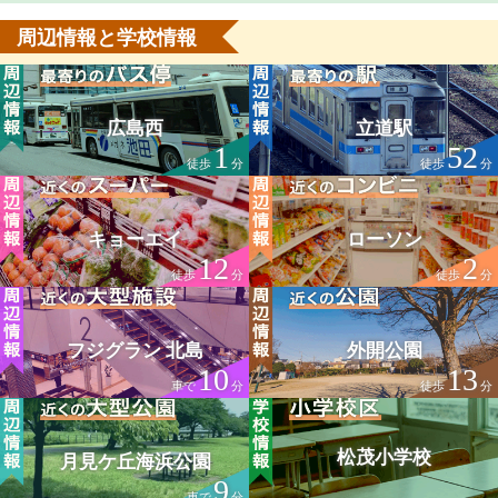
周辺情報と学校情報
広島西
立道駅
1
52
徒歩
分
徒歩
分
キョーエイ
ローソン
12
2
徒歩
分
徒歩
分
フジグラン 北島
外開公園
10
13
車で
分
徒歩
分
松茂小学校
月見ケ丘海浜公園
9
車で
分