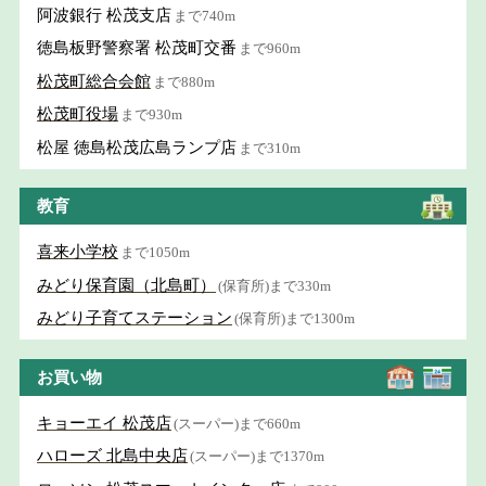
阿波銀行 松茂支店
まで740m
徳島板野警察署 松茂町交番
まで960m
松茂町総合会館
まで880m
松茂町役場
まで930m
松屋 徳島松茂広島ランプ店
まで310m
教育
喜来小学校
まで1050m
みどり保育園（北島町）
(保育所)まで330m
みどり子育てステーション
(保育所)まで1300m
お買い物
キョーエイ 松茂店
(スーパー)まで660m
ハローズ 北島中央店
(スーパー)まで1370m