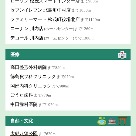
ローソン 松茂スマートインター店
まで900m
セブンイレブン 北島町中村店
まで1030m
ファミリーマート 松茂町役場北店
まで1120m
コーナン 川内店
(ホームセンター)まで1260m
デコール 川内店
(ホームセンター)まで1300m
医療
高田整形外科病院
まで850m
徳島皮フ科クリニック
まで970m
岡部内科クリニック
まで980m
ごうた歯科
まで770m
中田歯科医院
まで1070m
自然・文化
太郎八須公園
まで620m