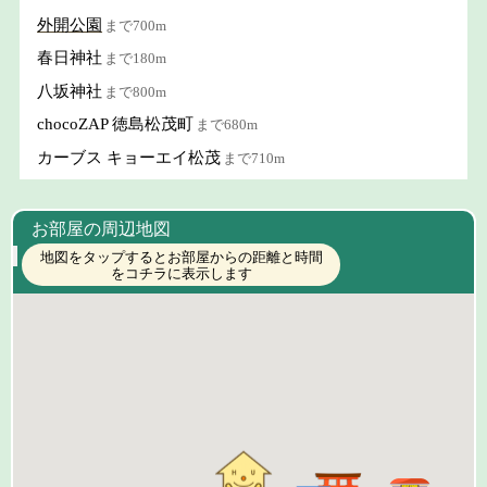
外開公園
まで700m
春日神社
まで180m
八坂神社
まで800m
chocoZAP 徳島松茂町
まで680m
カーブス キョーエイ松茂
まで710m
お部屋の周辺地図
地図をタップするとお部屋からの距離と時間
をコチラに表示します