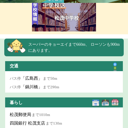
松茂中学校
スーパーのキョーエイまで660m、 ローソンも900m
にあります。
交通
「広島西」
バス停
まで50m
「鍋川橋」
バス停
まで290m
暮らし
松茂郵便局
まで1010m
四国銀行 松茂支店
まで130m