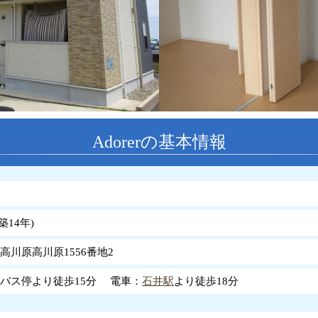
Adorerの基本情報
築
14
年
)
高川原高川原1556番地2
バス停より徒歩15分 電車：
石井駅
より徒歩18分