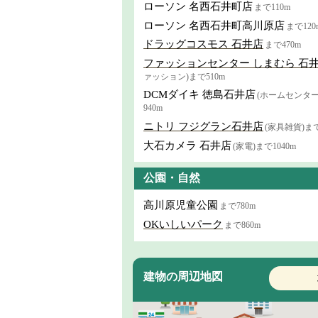
ローソン 名西石井町店
まで110m
ローソン 名西石井町高川原店
まで120
ドラッグコスモス 石井店
まで470m
ファッションセンター しまむら 石
ァッション)まで510m
DCMダイキ 徳島石井店
(ホームセンター
940m
ニトリ フジグラン石井店
(家具雑貨)まで
大石カメラ 石井店
(家電)まで1040m
公園・自然
高川原児童公園
まで780m
OKいしいパーク
まで860m
建物の周辺地図