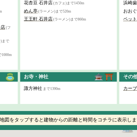
花杏豆 石井店
浜崎歯
(カフェ)まで1450m
めん亭
おおぐ
m
(ラーメン)まで520m
王王軒 石井店
ペット
(ラーメン)まで860m
井店
(フ
)まで
1000m
お寺・神社
その
諏方神社
カーブ
まで1390m
地図をタップすると建物からの距離と時間をコチラに表示しま