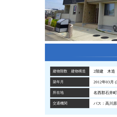
建物階数 建物構造
2階建 木造
築年月
2012年03月 (
所在地
名西郡石井町
交通機関
バス：高川原