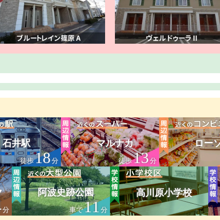
石井駅
マルナカ
ロー
18
13
徒歩
分
徒歩
分
ク
阿波史跡公園
高川原小学校
4
11
分
車で
分