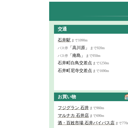
交通
石井駅
まで1090m
「高川原」
バス停
まで920m
「南島」
バス停
まで950m
石井町白鳥交差点
まで1250m
石井町尼寺交差点
まで1690m
お買い物
フジグラン 石井
まで960m
マルナカ 石井店
まで690m
酒・百姓市場 石井バイパス店
まで770