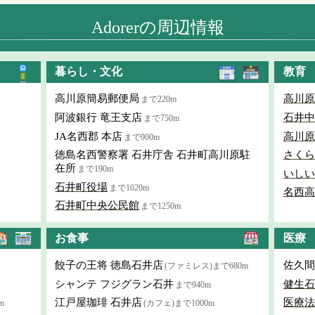
Adorerの周辺情報
暮らし・文化
教育
高川原簡易郵便局
高川原
まで220m
阿波銀行 竜王支店
石井中
まで750m
JA名西郡 本店
高川原
まで900m
徳島名西警察署 石井庁舎 石井町高川原駐
さくら
在所
まで190m
いしい
石井町役場
まで1020m
名西高
石井町中央公民館
まで1250m
お食事
医療
餃子の王将 徳島石井店
佐久間
(ファミレス)まで680m
シャンテ フジグラン石井
健生石
まで940m
江戸屋珈琲 石井店
医療法
m
(カフェ)まで1000m