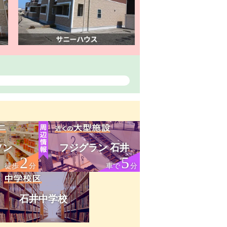
ソン
フジグラン 石井
2
5
徒歩
分
車で
分
石井中学校