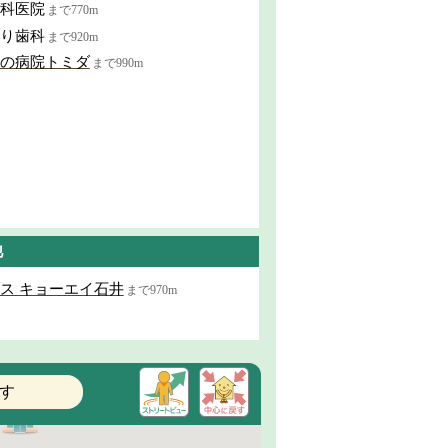
科医院
まで770m
り歯科
まで920m
の病院トミダ
まで990m
他
ス キョーエイ石井
まで970m
す