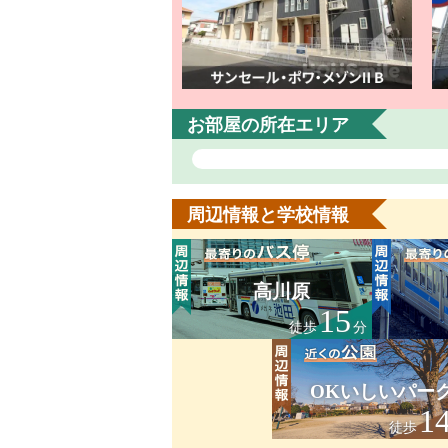
お部屋の所在エリア
周辺情報と学校情報
高川原
15
徒歩
分
OKいしいパー
1
徒歩