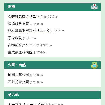
医療
石井虹の橋クリニック
まで210m
福原歯科医院
まで300m
記本耳鼻咽喉科クリニック
まで470m
手束病院
まで510m
吉積歯科クリニック
まで10m
吉成獣医科病院
まで320m
公園・自然
池田児童公園
まで580m
石井児童公園
まで580m
その他
カーブス キョーエイ石井
まで1280m