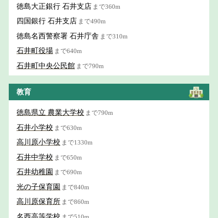
徳島大正銀行 石井支店
まで360m
四国銀行 石井支店
まで490m
徳島名西警察署 石井庁舎
まで310m
石井町役場
まで640m
石井町中央公民館
まで790m
教育
徳島県立 農業大学校
まで790m
石井小学校
まで630m
高川原小学校
まで1330m
石井中学校
まで650m
石井幼稚園
まで690m
光の子保育園
まで840m
高川原保育所
まで860m
名西高等学校
まで510m