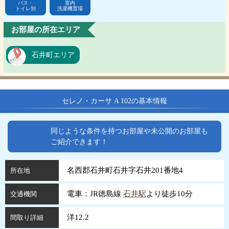
バス・
室内
トイレ別
洗濯機置場
お部屋の所在エリア
石井町エリア
セレノ・カーサ A 102の基本情報
同じような条件を持つお部屋や未公開のお部屋も
ご紹介できます！
名西郡石井町石井字石井201番地4
所在地
電車：JR徳島線
石井駅
より徒歩10分
交通機関
洋12.2
間取り詳細