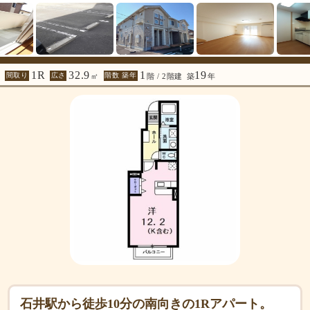
1R
32.9
1
19
間取り
広さ
階数 築年
㎡
階 / 2階建
築
年
石井駅から徒歩10分の南向きの1Rアパート。