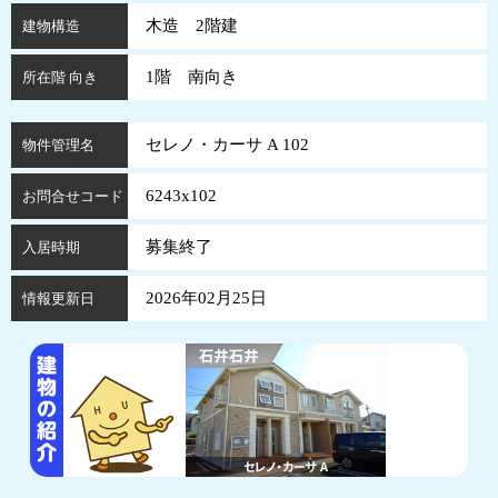
木造 2階建
建物構造
1階 南向き
所在階 向き
セレノ・カーサ A 102
物件管理名
6243x102
お問合せコード
募集終了
入居時期
2026年02月25日
情報更新日