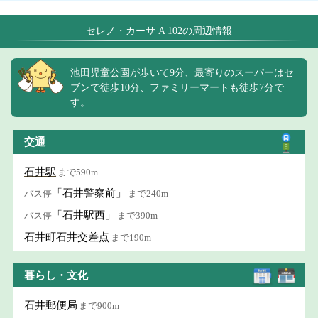
セレノ・カーサ A 102の周辺情報
池田児童公園が歩いて9分、最寄りのスーパーはセ
ブンで徒歩10分、ファミリーマートも徒歩7分で
す。
交通
石井駅
まで590m
「石井警察前」
バス停
まで240m
「石井駅西」
バス停
まで390m
石井町石井交差点
まで190m
暮らし・文化
石井郵便局
まで900m