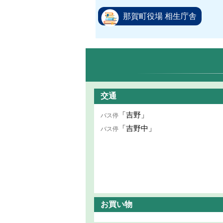
那賀町役場 相生庁舎
交通
「吉野」
バス停
「吉野中」
バス停
お買い物