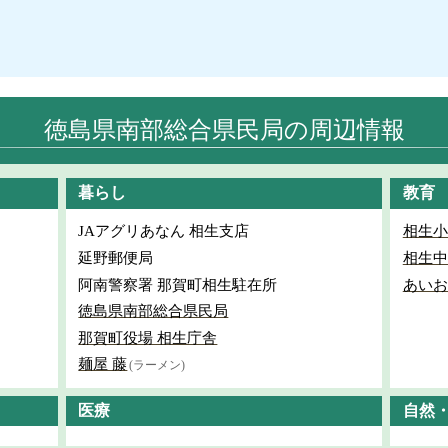
徳島県南部総合県民局の周辺情報
暮らし
教育
JAアグリあなん 相生支店
相生小
延野郵便局
相生中
阿南警察署 那賀町相生駐在所
あいお
徳島県南部総合県民局
那賀町役場 相生庁舎
麺屋 藤
(ラーメン)
医療
自然