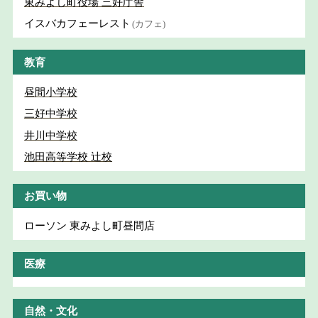
東みよし町役場 三好庁舎
イスバカフェーレスト
(カフェ)
教育
昼間小学校
三好中学校
井川中学校
池田高等学校 辻校
お買い物
ローソン 東みよし町昼間店
医療
自然・文化