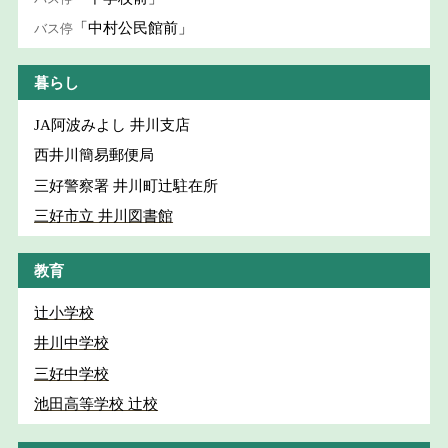
「中村公民館前」
バス停
暮らし
JA阿波みよし 井川支店
西井川簡易郵便局
三好警察署 井川町辻駐在所
三好市立 井川図書館
教育
辻小学校
井川中学校
三好中学校
池田高等学校 辻校