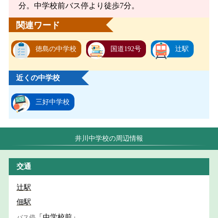
分。中学校前バス停より徒歩7分。
関連ワード
徳島の中学校
国道192号
辻駅
近くの中学校
三好中学校
井川中学校の周辺情報
交通
辻駅
佃駅
「中学校前」
バス停