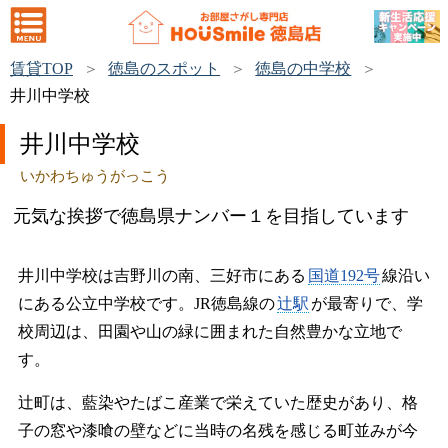
賃貸TOP
徳島のスポット
徳島の中学校
井川中学校
井川中学校
いかわちゅうがっこう
元気な挨拶で徳島県ナンバー１を目指しています
井川中学校は吉野川の南、三好市にある
国道192号
線沿い
にある公立中学校です。JR徳島線の
辻駅
が最寄りで、学
校周辺は、田園や山の緑に囲まれた自然豊かな立地で
す。
辻町は、藍染やたばこ産業で栄えていた歴史があり、格
子の窓や漆喰の壁などに当時の名残を感じる町並みが今