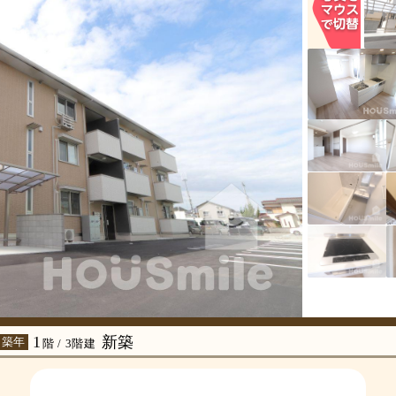
1
新築
 築年
階 / 3階建