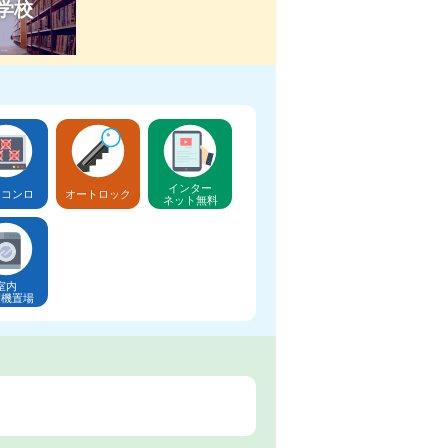
学校
インター
口コンロ
オートロック
ネット無料
室内
濯機置場