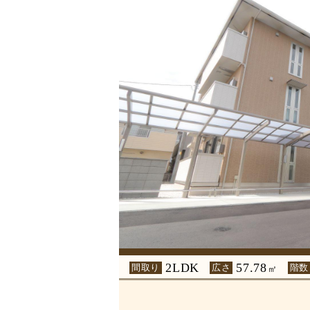
2LDK
57.78
間取り
広さ
階数
㎡