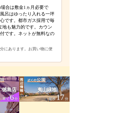
の場合は敷金1ヵ月必要で
風呂はゆったり入れる一坪
心です。都市ガス採用で毎
立地も魅力的です。カウン
付です。ネットが無料なの
3分にあります。お買い物に便
C徳島店
夷山緑地
6
17
車で
分
徒歩
分