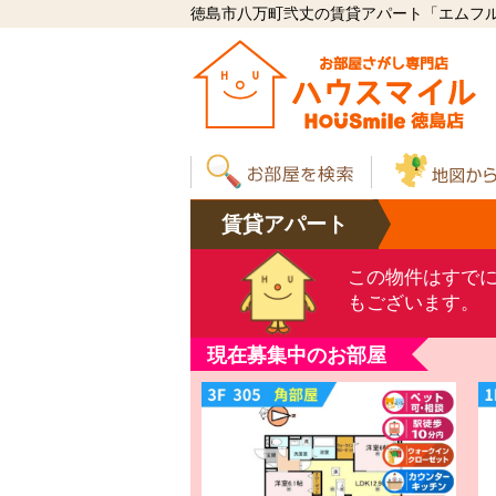
徳島市八万町弐丈の賃貸アパート「エムフルー
賃貸
アパート
この物件はすで
もございます。
現在募集中のお部屋