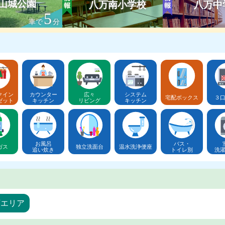
山城公園
八万南小学校
八万中
5
車で
分
クイン
カウンター
広々
システム
宅配ボックス
３
ゼット
キッチン
リビング
キッチン
お風呂
バス・
ガス
独立洗面台
温水洗浄便座
追い炊き
トイレ別
洗
万エリア