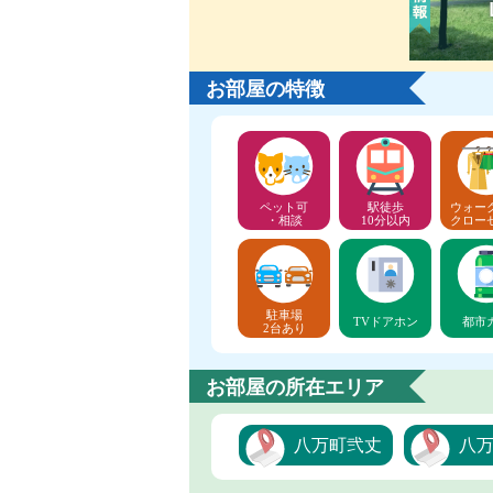
お部屋の特徴
ペット可
駅徒歩
ウォー
・相談
10分以内
クロー
駐車場
TVドアホン
都市
2台あり
お部屋の所在エリア
八万町弐丈
八