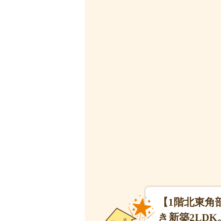
【1階北東角
き新築2LDK