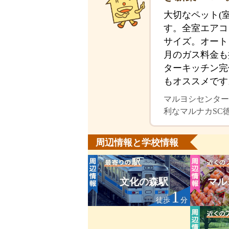
大切なペット(
す。全室エアコ
サイズ。オート
月のガス料金も
ターキッチン完
もオススメです
マルヨシセンター
利なマルナカSC
周辺情報と学校情報
文化の森駅
マル
1
徒歩
分