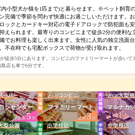
室内小型犬か猫を1匹まで)と暮らせます。※ペット飼育
ン完備で季節を問わず快適にお過ごしいただけます。お
ロックとカードキー対応の電子ドアロックで防犯面も安
抑えられます。最寄りのコンビニまで徒歩2分の便利な
備でお料理も楽しく出来ます。女性に人気の独立洗面台
。不在時でも宅配ボックスで荷物が受け取れます。
が徒歩5分にあります。コンビニのファミリーマートが歩いて
徳島店も車で6分です。
ヨシセンター
ファミリーマート
マルナカS
5
3
徒歩
分
徒歩
分