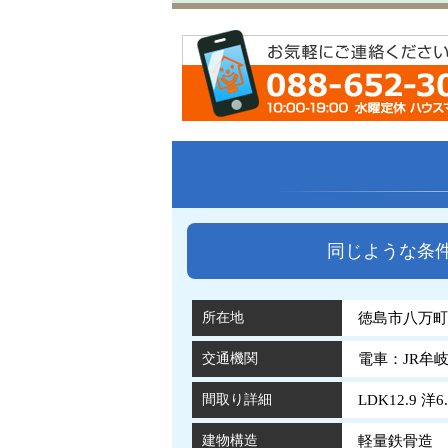
同じような条
所在地
徳島市八万町弐
交通機関
電車：JR牟
間取り詳細
LDK12.9 洋6
建物構造
軽量鉄骨造 