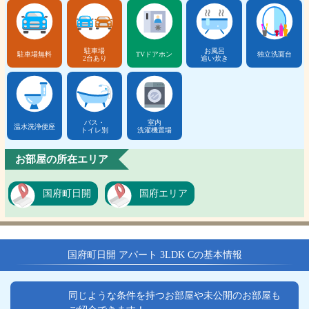
駐車場
お風呂
駐車場無料
TVドアホン
独立洗面台
2台あり
追い炊き
バス・
室内
温水洗浄便座
トイレ別
洗濯機置場
お部屋の所在エリア
国府町日開
国府エリア
国府町日開 アパート 3LDK Cの基本情報
同じような条件を持つお部屋や未公開のお部屋も