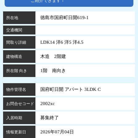
ご紹介できます！
徳島市国府町日開619-1
所在地
交通機関
LDK14 洋6 洋5 洋4.5
間取り詳細
木造 2階建
建物構造
1階 南向き
所在階 向き
国府町日開 アパート 3LDK C
物件管理名
2002xc
お問合せコード
募集終了
入居時期
2026年07月04日
情報更新日