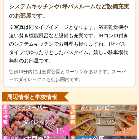
システムキッチンや1坪バスルームなど設備充実
のお部屋です。
※写真は同タイプイメージとなります。浴室乾燥機や
追い焚き機能風呂など設備も充実です。IHコンロ付き
のシステムキッチンでお料理も捗りますね。1坪バス
タイプでゆったりとしたバスタイム。嬉しい駐車場代
無料のお部屋です。
徒歩10分内には芝原公園とローソンがあります。スーパ
ーのダイレックスも徒歩圏内です。
周辺情報と学校情報
ダイレックス
ローソン
15
12
徒歩
分
徒歩
分