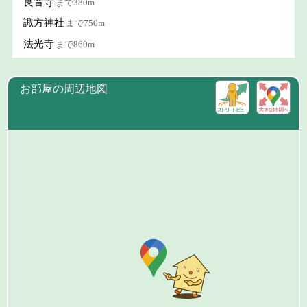
良音寺
まで380m
諏方神社
まで750m
法光寺
まで860m
お部屋の周辺地図