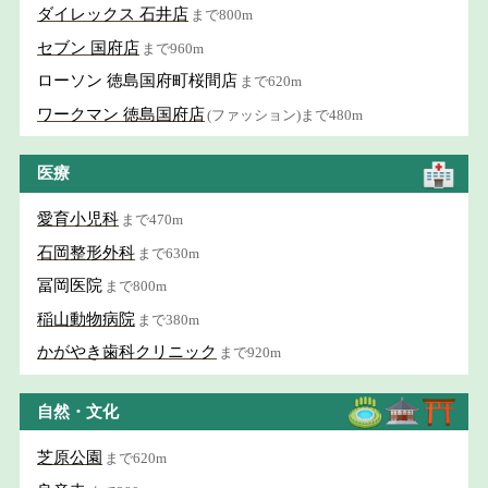
ダイレックス 石井店
まで800m
セブン 国府店
まで960m
ローソン 徳島国府町桜間店
まで620m
ワークマン 徳島国府店
(ファッション)まで480m
医療
愛育小児科
まで470m
石岡整形外科
まで630m
冨岡医院
まで800m
稲山動物病院
まで380m
かがやき歯科クリニック
まで920m
自然・文化
芝原公園
まで620m