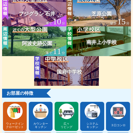
フジグラン 石井
芝原公園
10
15
車で
分
徒歩
分
南井上小学校
阿波史跡公園
11
車で
分
国府中学校
お部屋の特徴
ウォークイン
カウンター
広々
システム
３口コンロ
クローゼット
キッチン
リビング
キッチン