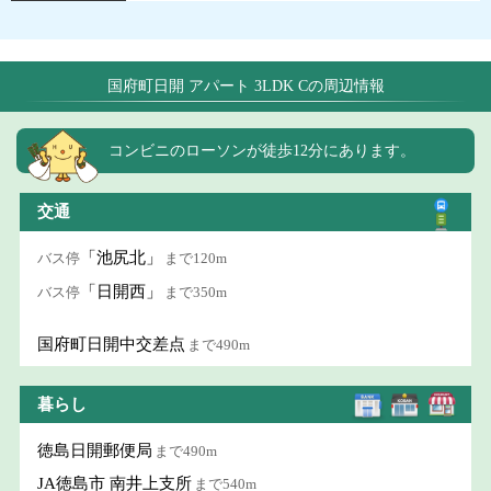
国府町日開 アパート 3LDK Cの周辺情報
コンビニのローソンが徒歩12分にあります。
交通
「池尻北」
バス停
まで120m
「日開西」
バス停
まで350m
国府町日開中交差点
まで490m
暮らし
徳島日開郵便局
まで490m
JA徳島市 南井上支所
まで540m