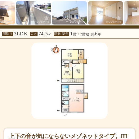
3LDK
74.5
1
6
間取り
広さ
階数 築年
㎡
階 / 2階建
築
年
上下の音が気にならないメゾネットタイプ。IH