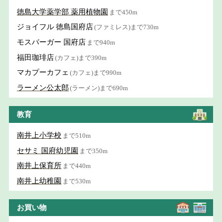
徳島大学薬学部 薬用植物園
まで450m
ジョイフル 徳島国府店
(ファミレス)まで730m
モスバーガー 国府店
まで940m
福田珈琲店
(カフェ)まで390m
マカプーカフェ
(カフェ)まで990m
ラーメン公太郎
(ラーメン)まで690m
教育
南井上小学校
まで510m
セサミ 国府幼児園
まで350m
南井上保育所
まで440m
南井上幼稚園
まで530m
お買い物