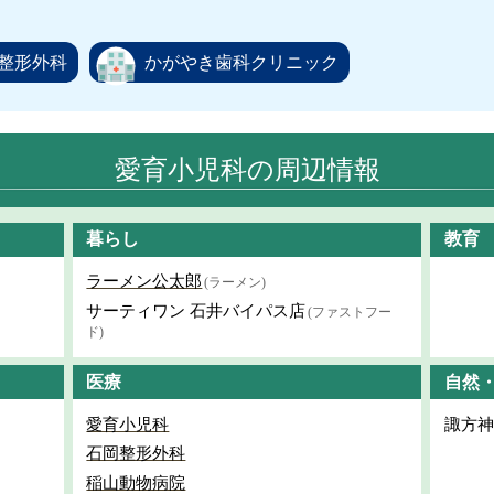
整形外科
かがやき歯科クリニック
愛育小児科の周辺情報
暮らし
教育
ラーメン公太郎
(ラーメン)
サーティワン 石井バイパス店
(ファストフー
ド)
医療
自然
愛育小児科
諏方神
石岡整形外科
稲山動物病院