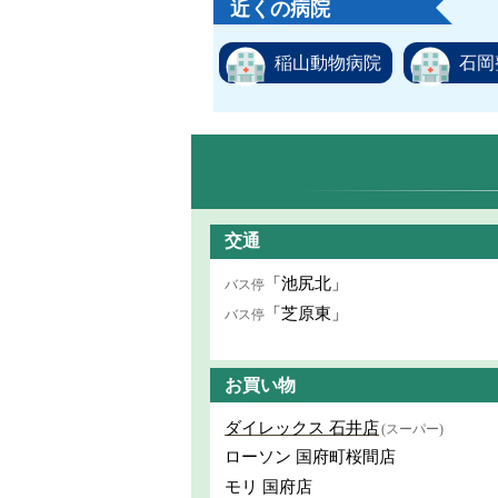
近くの病院
稲山動物病院
石岡
交通
「池尻北」
バス停
「芝原東」
バス停
お買い物
ダイレックス 石井店
(スーパー)
ローソン 国府町桜間店
モリ 国府店