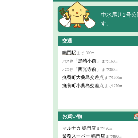
中水尾川2号公
す。
交通
鳴門駅
まで1300m
「黒崎小前」
バス停
まで160m
「西光寺前」
バス停
まで360m
撫養町大桑島交差点
まで1260m
撫養町小桑島交差点
まで1270m
お買い物
マルナカ 鳴門店
まで490m
業務スーパー 鳴門店
まで890m