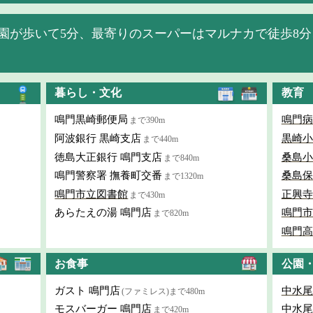
園が歩いて5分、最寄りのスーパーはマルナカで徒歩8分
暮らし・文化
教育
鳴門黒崎郵便局
鳴門病
まで390m
阿波銀行 黒崎支店
黒崎小
まで440m
徳島大正銀行 鳴門支店
桑島小
まで840m
鳴門警察署 撫養町交番
桑島保
まで1320m
鳴門市立図書館
正興寺
まで430m
あらたえの湯 鳴門店
鳴門市
まで820m
鳴門高
お食事
公園
ガスト 鳴門店
中水尾
(ファミレス)まで480m
モスバーガー 鳴門店
中水尾
まで420m