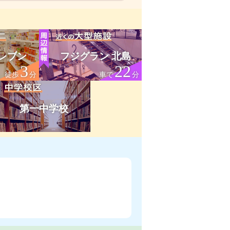
レブン
フジグラン 北島
3
22
徒歩
分
車で
分
第一中学校