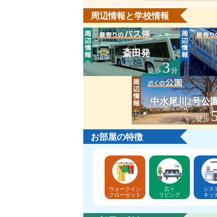
周辺情報と学校情報
斎田発
3
徒歩
分
中水尾川2号公
徒歩
お部屋の特徴
ウォークイン
広々
シス
クローゼット
リビング
キッ