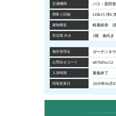
交通機関
バス：斎田発
間取り詳細
LDK15 洋6 
建物構造
軽量鉄骨 2
所在階 向き
1階 南向き
物件管理名
ガーデンタウン
お問合せコード
d67845xc12
入居時期
募集終了
情報更新日
2026年04月0