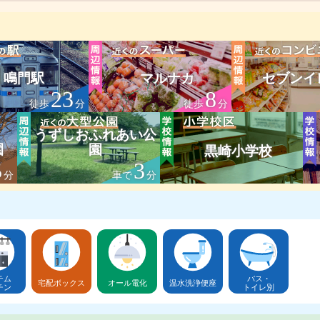
鳴門駅
マルナカ
セブンイ
23
8
徒歩
分
徒歩
分
うずしおふれあい公
園
園
黒崎小学校
5
3
分
車で
分
テム
バス・
宅配ボックス
オール電化
温水洗浄便座
チン
トイレ別