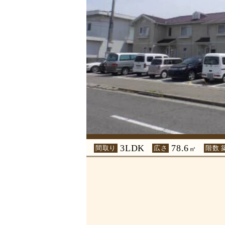
3LDK
78.6
間取り
広さ
階数 
㎡