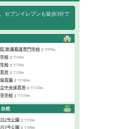
、セブンイレブンも徒歩3分で
院 附属看護専門学校
まで870m
学校
まで310m
学校
まで750m
育所
まで230m
保育園
まで1160m
立中央保育所
まで1210m
等学校
まで1110m
・自然
川2号公園
まで150m
川3号公園
まで390m