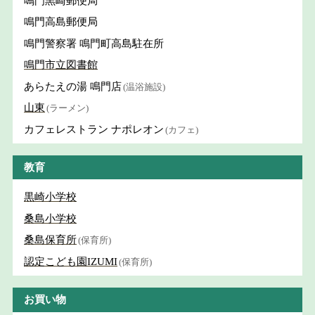
鳴門黒崎郵便局
鳴門高島郵便局
鳴門警察署 鳴門町高島駐在所
鳴門市立図書館
あらたえの湯 鳴門店
(温浴施設)
山東
(ラーメン)
カフェレストラン ナポレオン
(カフェ)
教育
黒崎小学校
桑島小学校
桑島保育所
(保育所)
認定こども園IZUMI
(保育所)
お買い物