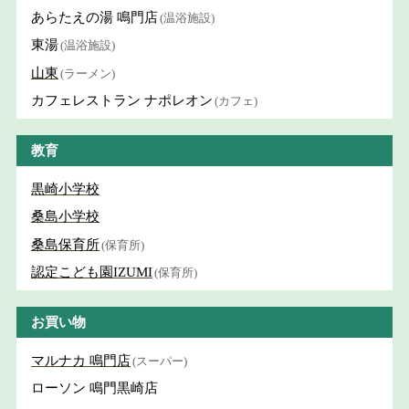
あらたえの湯 鳴門店
(温浴施設)
東湯
(温浴施設)
山東
(ラーメン)
カフェレストラン ナポレオン
(カフェ)
教育
黒崎小学校
桑島小学校
桑島保育所
(保育所)
認定こども園IZUMI
(保育所)
お買い物
マルナカ 鳴門店
(スーパー)
ローソン 鳴門黒崎店