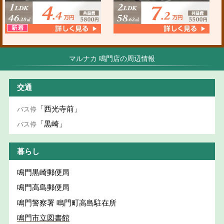
マルナカ 鳴門店の周辺情報
交通
「西光寺前」
バス停
「黒崎」
バス停
暮らし
鳴門黒崎郵便局
鳴門高島郵便局
鳴門警察署 鳴門町高島駐在所
鳴門市立図書館