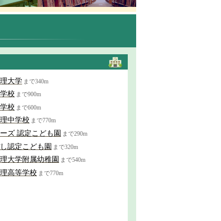
理大学
まで340m
学校
まで900m
学校
まで600m
理中学校
まで770m
ーズ 認定こども園
まで290m
し認定こども園
まで320m
理大学附属幼稚園
まで540m
理高等学校
まで770m