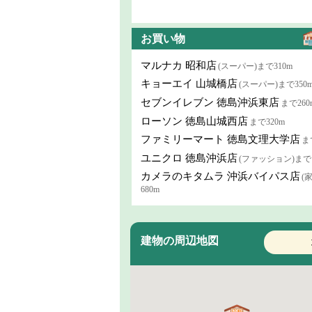
お買い物
マルナカ 昭和店
(スーパー)まで310m
キョーエイ 山城橋店
(スーパー)まで350
セブンイレブン 徳島沖浜東店
まで260
ローソン 徳島山城西店
まで320m
ファミリーマート 徳島文理大学店
ま
ユニクロ 徳島沖浜店
(ファッション)まで1
カメラのキタムラ 沖浜バイパス店
(
680m
建物の周辺地図