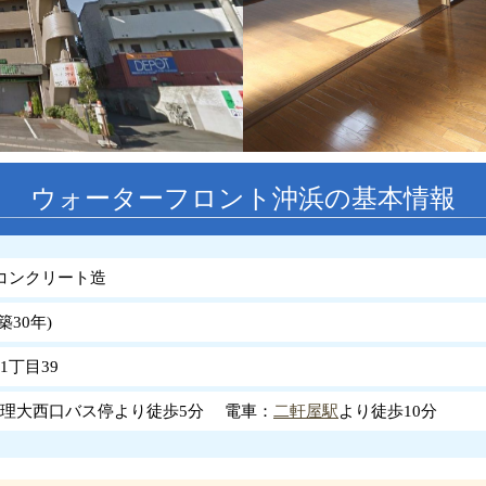
ウォーターフロント沖浜の基本情報
コンクリート造
築
30
年
)
1丁目39
理大西口バス停より徒歩5分 電車：
二軒屋駅
より徒歩10分