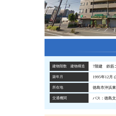
建物階数 建物構造
7階建 鉄筋
築年月
1995年12月 (
所在地
徳島市沖浜東
交通機関
バス：徳島文