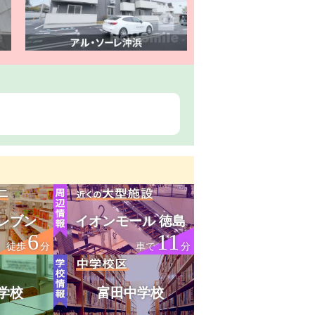
レブン
イオンモール 徳島
6
11
徒歩
分
車で
分
学校
富田中学校