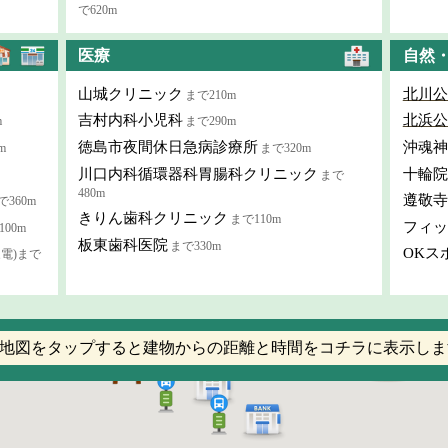
で620m
医療
自然
山城クリニック
北川公
まで210m
吉村内科小児科
北浜公
m
まで290m
徳島市夜間休日急病診療所
沖魂神
m
まで320m
川口内科循環器科胃腸科クリニック
十輪院
まで
480m
遵敬寺
で360m
きりん歯科クリニック
まで110m
フィッ
00m
板東歯科医院
まで330m
OKス
家電)まで
地図をタップすると建物からの距離と時間をコチラに表示しま