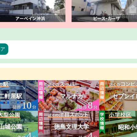
リア
二軒屋駅
マルナカ
セブンイ
10
8
徒歩
分
徒歩
分
山城公園
徳島文理大学
昭和小
4
4