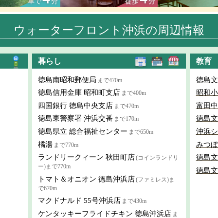
車で
分
徒歩
分
ウォーターフロント沖浜の周辺情報
暮らし
教育
徳島南昭和郵便局
徳島文
まで470m
徳島信用金庫 昭和町支店
昭和小
まで400m
四国銀行 徳島中央支店
富田中
まで470m
徳島東警察署 沖浜交番
徳島文
まで170m
徳島県立 総合福祉センター
沖浜シ
まで650m
橘湯
みつぼ
まで770m
ランドリークィーン 秋田町店
徳島文
(コインランドリ
ー)まで770m
徳島文
トマト＆オニオン 徳島沖浜店
(ファミレス)ま
で670m
マクドナルド 55号沖浜店
まで430m
ケンタッキーフライドチキン 徳島沖浜店
ま