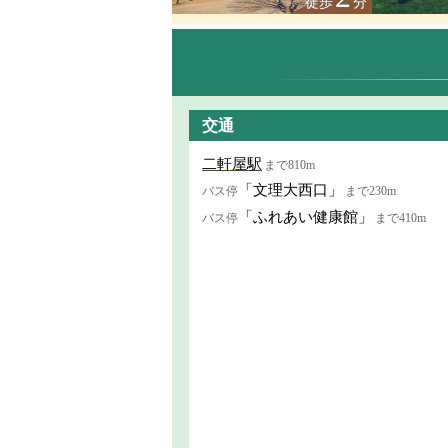
徒歩
分
交通
二軒屋駅
まで810m
「文理大西口」
バス停
まで230m
「ふれあい健康館」
バス停
まで410m