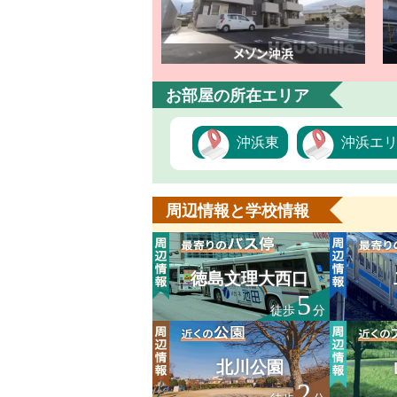
お部屋の所在エリア
沖浜東
沖浜エ
周辺情報と学校情報
徳島文理大西口
5
徒歩
分
北川公園
2