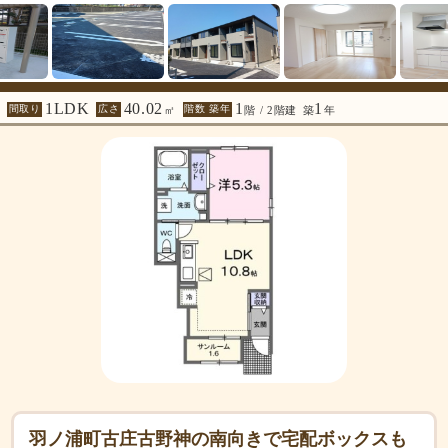
1LDK
40.02
1
1
間取り
広さ
階数 築年
㎡
階 / 2階建
築
年
羽ノ浦町古庄古野神の南向きで宅配ボックスも