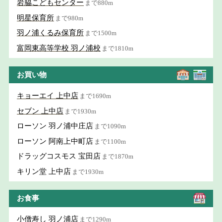
岩脇こどもセンター
まで880m
明星保育所
まで980m
羽ノ浦くるみ保育所
まで1500m
富岡東高等学校 羽ノ浦校
まで1810m
お買い物
キョーエイ 上中店
まで1690m
セブン 上中店
まで1930m
ローソン 羽ノ浦中庄店
まで1090m
ローソン 阿南上中町店
まで1100m
ドラッグコスモス 宝田店
まで1870m
キリン堂 上中店
まで1930m
お食事
小僧寿し 羽ノ浦店
まで1290m