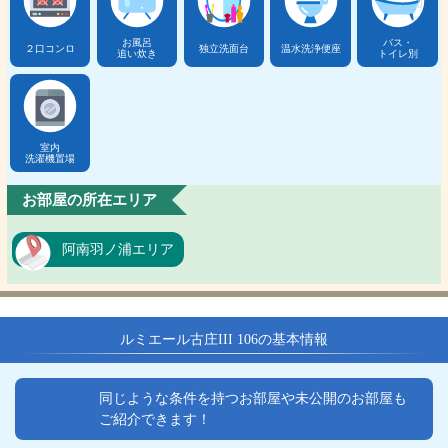
お風呂
バス・
２口コンロ
独立洗面台
温水洗浄便座
追い炊き
トイレ別
室内
洗濯機置場
お部屋の所在エリア
阿南羽ノ浦エリア
ルミエール古庄III 106の基本情報
同じような条件を持つお部屋や未公開のお部屋も
ご紹介できます！