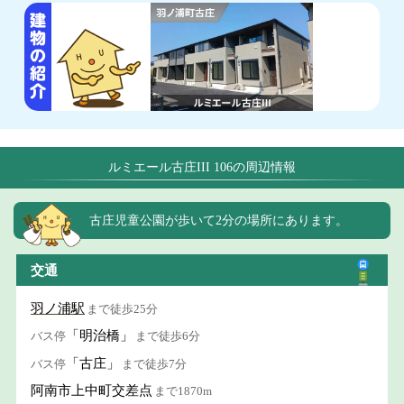
ルミエール古庄III 106の周辺情報
古庄児童公園が歩いて2分の場所にあります。
交通
羽ノ浦駅
まで徒歩25分
「明治橋」
バス停
まで徒歩6分
「古庄」
バス停
まで徒歩7分
阿南市上中町交差点
まで1870m