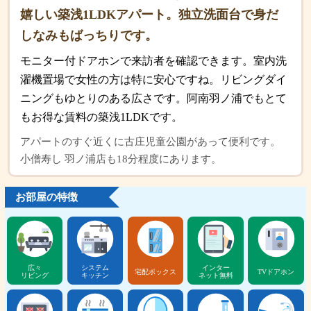
嬉しい築浅1LDKアパート。独立洗面台で身だ
しなみもばっちりです。
モニター付ドアホンで来訪者を確認できます。室内洗
濯機置場で女性の方は特に安心ですね。リビングダイ
ニングもゆとりのある広さです。阿南羽ノ浦でもとて
もお得な賃料の築浅1LDKです。
アパートのすぐ近くに古庄児童公園があって便利です。
小僧寿し 羽ノ浦店も18分程度にあります。
お部屋の特徴
広々
システム
インター
宅配ボックス
TVドアホン
リビング
キッチン
ネット無料