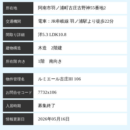
阿南市羽ノ浦町古庄古野神55番地2
所在地
電車：JR牟岐線 羽ノ浦駅より徒歩22分
交通機関
洋5.3 LDK10.8
間取り詳細
木造 2階建
建物構造
1階 南向き
所在階 向き
ルミエール古庄III 106
物件管理名
7732x106
お問合せコード
募集終了
入居時期
2026年05月16日
情報更新日