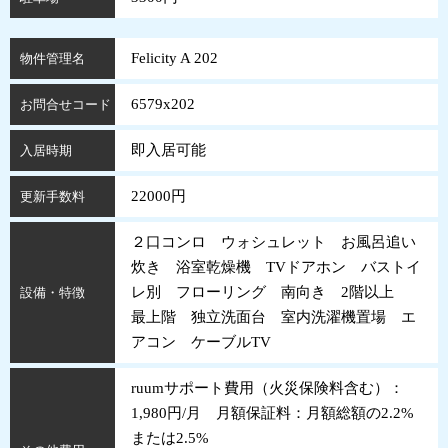
Felicity A 202
物件管理名
6579x202
お問合せコード
即入居可能
入居時期
22000円
更新手数料
２口コンロ ウォシュレット お風呂追い
炊き 浴室乾燥機 TVドアホン バストイ
レ別 フローリング 南向き 2階以上
設備・特徴
最上階 独立洗面台 室内洗濯機置場 エ
アコン ケーブルTV
ruumサポート費用（火災保険料含む）：
1,980円/月 月額保証料：月額総額の2.2%
または2.5%