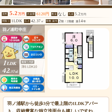
5.2
6120円
なし
5.2
万円
賃料
共益費
敷金
礼金
万円
1LDK
42.37
2
14
間取り
広さ
階数 築年
㎡
階 / 2階建
築
年
羽ノ浦駅から徒歩3分で最上階の1LDKアパー
ト。収納豊富な独立洗面台も嬉しいですね。