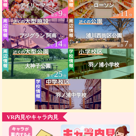
デイリーマート
ローソン
9
11
徒歩
分
徒歩
分
フジグラン 阿南
浦川西街区公園
14
7
車で
分
徒歩
分
羽ノ浦小学校
大神子公園
25
車で
分
羽ノ浦中学校
VR内見やキャラ内見