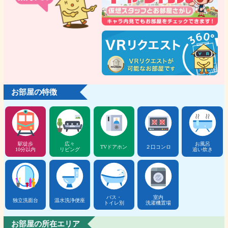
お部屋の特徴
駅徒歩
広々
お風呂
TVドアホン
２口コンロ
10分以内
リビング
追い炊き
バス・
室内
独立洗面台
温水洗浄便座
トイレ別
洗濯機置場
お部屋の所在エリア