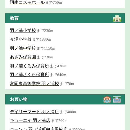
阿南コスモホール
まで750m
教育
羽ノ浦小学校
まで230m
今津小学校
まで1830m
羽ノ浦中学校
まで1150m
あざみ保育園
まで230m
羽ノ浦くるみ保育所
まで430m
羽ノ浦さくら保育所
まで640m
富岡東高等学校 羽ノ浦校
まで70m
お買い物
デイリーマート 羽ノ浦店
まで400m
キョーエイ 羽ノ浦店
まで760m
ローソン 羽ノ浦町中庄黒松店
まで500m