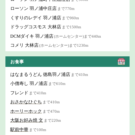
ローソン 羽ノ浦中庄店
まで770m
くすりのレデイ 羽ノ浦店
まで960m
ドラッグコスモス 大林店
まで1500m
DCMダイキ 羽ノ浦店
(ホームセンター)まで440m
コメリ 大林店
(ホームセンター)まで1230m
お食事
はなまるうどん 徳島羽ノ浦店
まで410m
小僧寿し 羽ノ浦店
まで610m
フレンド
まで410m
おさかなひぐち
まで410m
ホーリーホック
まで470m
大阪お好み焼 文
まで220m
駅前中華
まで100m