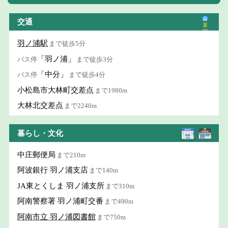
交通
羽ノ浦駅
まで徒歩5分
「羽ノ浦」
バス停
まで徒歩3分
「中分」
バス停
まで徒歩4分
小松島市大林町交差点
まで1980m
大林北交差点
まで2240m
暮らし・文化
中庄郵便局
まで210m
阿波銀行 羽ノ浦支店
まで140m
JA東とくしま 羽ノ浦支所
まで310m
阿南警察署 羽ノ浦町交番
まで490m
阿南市立 羽ノ浦図書館
まで750m