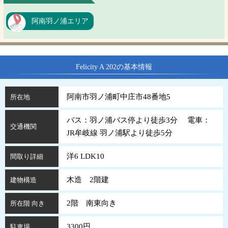
阿南羽ノ浦エリア
Felicity A 202の基本情報
阿南市羽ノ浦町中庄市48番地5
所在地
バス：羽ノ浦バス停より徒歩3分 電車：
交通機関
JR牟岐線 羽ノ浦駅より徒歩5分
洋6 LDK10
間取り詳細
木造 2階建
建物構造
2階 南東向き
所在階 向き
3300円
駐車場