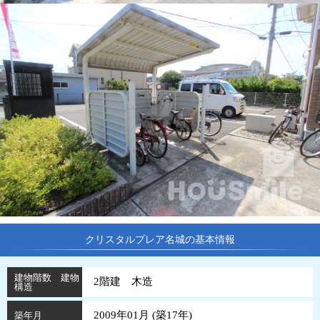
クリスタルプレア名城の基本情報
建物階数 建物
2階建 木造
構造
2009年01月 (
築
17
年
)
築年月