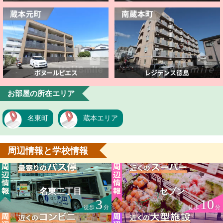
お部屋の所在エリア
名東町
蔵本エリア
周辺情報と学校情報
名東二丁目
セブン
3
10
徒歩
分
徒歩
分