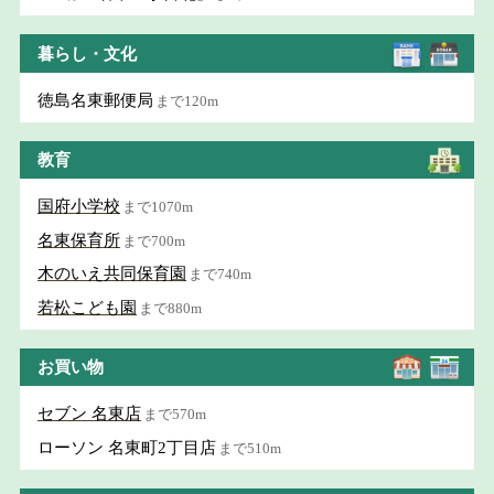
暮らし・文化
徳島名東郵便局
まで120m
教育
国府小学校
まで1070m
名東保育所
まで700m
木のいえ共同保育園
まで740m
若松こども園
まで880m
お買い物
セブン 名東店
まで570m
ローソン 名東町2丁目店
まで510m