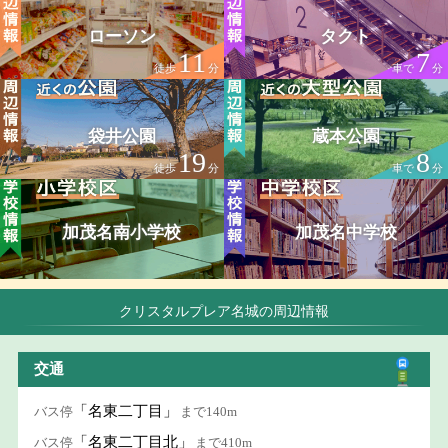
ローソン
タクト
11
7
徒歩
分
車で
分
袋井公園
蔵本公園
19
8
徒歩
分
車で
分
加茂名南小学校
加茂名中学校
クリスタルプレア名城の周辺情報
交通
「名東二丁目」
バス停
まで140m
「名東二丁目北」
バス停
まで410m