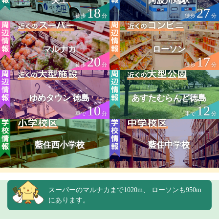
矢上
阿波川端駅
18
27
徒歩
分
徒歩
分
マルナカ
ローソン
20
17
徒歩
分
徒歩
分
ゆめタウン 徳島
あすたむらんど徳島
10
12
車で
分
車で
分
藍住西小学校
藍住中学校
スーパーのマルナカまで1020m、 ローソンも950m
にあります。