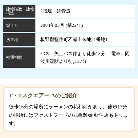
建物階数 建物
2階建 鉄骨造
構造
2004年03月 (
築
22
年
)
築年月
板野郡藍住町乙瀬出来地31番地1
所在地
バス：矢上バス停より徒歩18分 電車：阿
交通機関
波川端駅より徒歩27分
T・Tスクエアー Aのご紹介
徒歩16分の場所にラーメンの花和尚があり、徒歩17分
の場所にはファストフードの丸亀製麺 藍住店もありま
す。