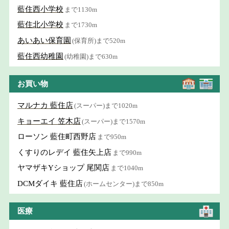
藍住西小学校
まで1130m
藍住北小学校
まで1730m
あいあい保育園
(保育所)まで520m
藍住西幼稚園
(幼稚園)まで630m
お買い物
マルナカ 藍住店
(スーパー)まで1020m
キョーエイ 笠木店
(スーパー)まで1570m
ローソン 藍住町西野店
まで950m
くすりのレデイ 藍住矢上店
まで990m
ヤマザキYショップ 尾関店
まで1040m
DCMダイキ 藍住店
(ホームセンター)まで850m
医療