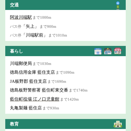
交通
阿波川端駅
まで1000m
「矢上」
バス停
まで900m
「川端駅前」
バス停
まで1010m
暮らし
川端郵便局
まで1030m
徳島信用金庫 藍住支店
まで1090m
JA板野郡 藍住支店
まで1690m
徳島板野警察署 藍住町東交番
まで1740m
藍住町役場 江ノ口児童館
まで1420m
丸亀製麺 藍住店
まで930m
教育