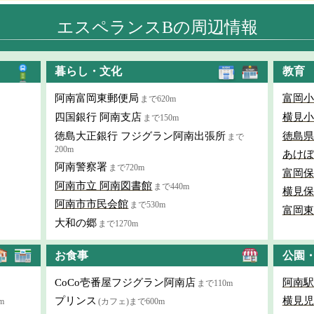
エスペランスBの周辺情報
暮らし・文化
教育
阿南富岡東郵便局
富岡小
まで620m
四国銀行 阿南支店
横見小
まで150m
徳島大正銀行 フジグラン阿南出張所
徳島県
まで
200m
あけぼ
阿南警察署
まで720m
富岡保
阿南市立 阿南図書館
まで440m
横見保
阿南市市民会館
まで530m
富岡東
大和の郷
まで1270m
お食事
公園
CoCo壱番屋フジグラン阿南店
阿南駅
まで110m
プリンス
横見児
m
(カフェ)まで600m