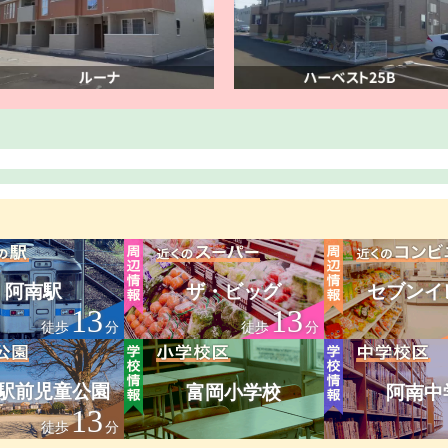
阿南駅
ザ・ビッグ
セブンイ
13
13
徒歩
分
徒歩
分
駅前児童公園
富岡小学校
阿南中
13
徒歩
分