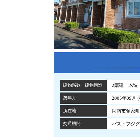
建物階数 建物構造
2階建 木造
築年月
2005年09月 (
所在地
阿南市領家町
交通機関
バス：フジグ