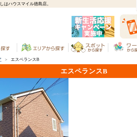
がしはハウスマイル徳島店。
ア
エスペランスB
エスペランスB