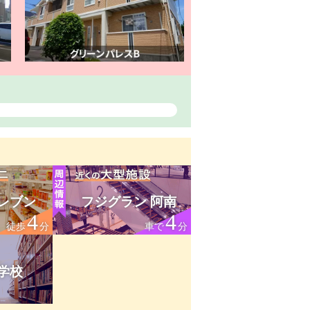
レブン
フジグラン 阿南
4
4
徒歩
分
車で
分
学校