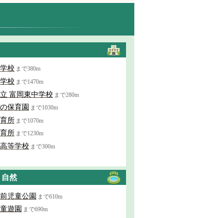
学校
まで380m
学校
まで1470m
立 富岡東中学校
まで280m
の保育園
まで1030m
育所
まで1070m
育所
まで1230m
高等学校
まで300m
・自然
前児童公園
まで610m
童遊園
まで690m