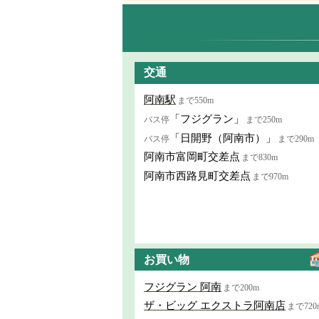
交通
阿南駅
まで550m
「フジグラン」
バス停
まで250m
「日開野（阿南市）」
バス停
まで290m
阿南市富岡町交差点
まで830m
阿南市西路見町交差点
まで970m
お買い物
フジグラン 阿南
まで200m
ザ・ビッグ エクストラ阿南店
まで720