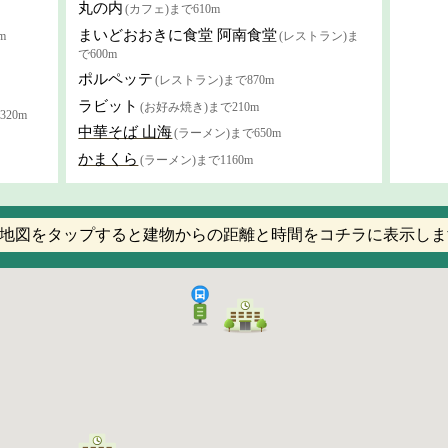
丸の内
(カフェ)まで610m
まいどおおきに食堂 阿南食堂
m
(レストラン)ま
で600m
ポルペッテ
(レストラン)まで870m
ラビット
(お好み焼き)まで210m
20m
中華そば 山海
(ラーメン)まで650m
かまくら
(ラーメン)まで1160m
地図をタップすると建物からの距離と時間をコチラに表示しま