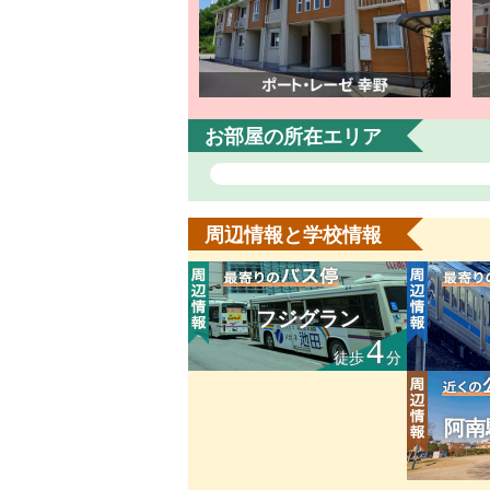
お部屋の所在エリア
周辺情報と学校情報
フジグラン
4
徒歩
分
阿南