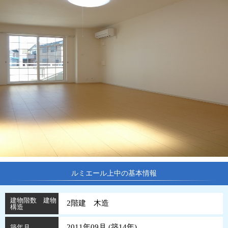
ルミエール上中の基本情報
建物階数 建物
2階建 木造
構造
2011年09月 (
築
14
年
)
築年月