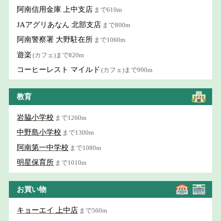
阿南信用金庫 上中支店
まで610m
JAアグリあなん 北部支店
まで800m
阿南警察署 大野駐在所
まで1060m
遊楽
(カフェ)まで820m
コーヒーレスト マイルド
(カフェ)まで990m
教育
岩脇小学校
まで1260m
中野島小学校
まで1300m
阿南第一中学校
まで1080m
明星保育所
まで1010m
お買い物
キョーエイ 上中店
まで560m