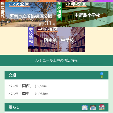
中野島小学校
阿南市立若鮎街区公園
31
徒歩
分
阿南第一中学校
ルミエール上中の周辺情報
交通
「岡西」
バス停
まで70m
「岡中」
バス停
まで550m
暮らし