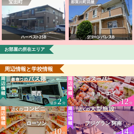
お部屋の所在エリア
周辺情報と学校情報
岡西
キョーエイ
2
12
徒歩
分
徒歩
分
ローソン
フジグラン 阿南
10
14
徒歩
分
車で
分