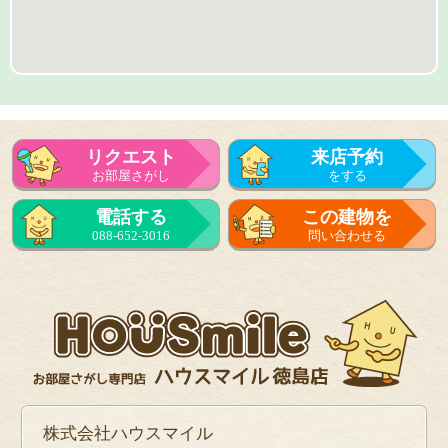
リクエスト
来店予約
お部屋さがし
をする
来店予約
電話する
この建物を
をする
088-652-3016
問い合わせる
フォーム
で問い合せる
株式会社ハウスマイル