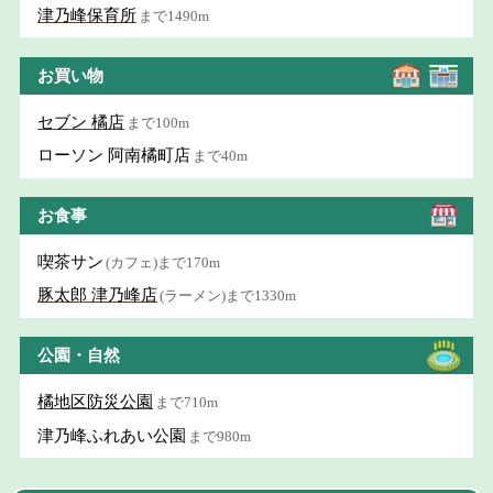
津乃峰保育所
まで1490m
お買い物
セブン 橘店
まで100m
ローソン 阿南橘町店
まで40m
お食事
喫茶サン
(カフェ)まで170m
豚太郎 津乃峰店
(ラーメン)まで1330m
公園・自然
橘地区防災公園
まで710m
津乃峰ふれあい公園
まで980m