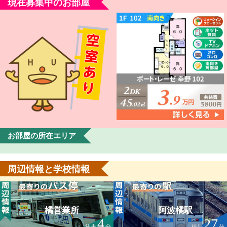
現在募集中のお部屋
お部屋の所在エリア
周辺情報と学校情報
橘営業所
阿波橘駅
4
27
徒歩
分
徒歩
分