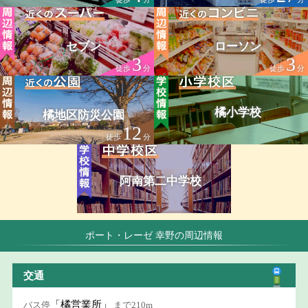
セブン
ローソン
3
3
徒歩
分
徒歩
分
橘小学校
橘地区防災公園
12
徒歩
分
阿南第二中学校
ポート・レーゼ 幸野の周辺情報
交通
「橘営業所」
バス停
まで210m