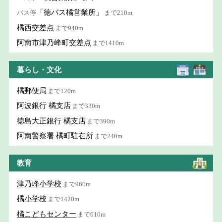
「徳バス橘営業所」
バス停
まで210m
橘西交差点
まで940m
阿南市津乃峰町交差点
まで1410m
暮らし・文化
橘郵便局
まで120m
阿波銀行 橘支店
まで330m
徳島大正銀行 橘支店
まで390m
阿南警察署 橘町駐在所
まで240m
教育
津乃峰小学校
まで960m
橘小学校
まで1420m
橘こどもセンター
まで610m