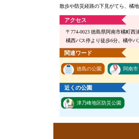
散歩や防災経路の下見がてら、橘地
アクセス
〒774-0023 徳島県阿南市橘町西浦
橘西バス停より徒歩6分。橘中バ
関連ワード
徳島の公園
阿南市
近くの公園
津乃峰地区防災公園