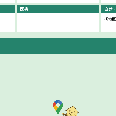
医療
自然
橘地区