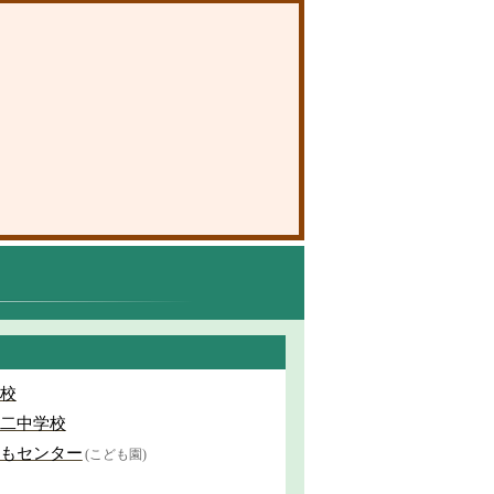
校
二中学校
もセンター
(こども園)