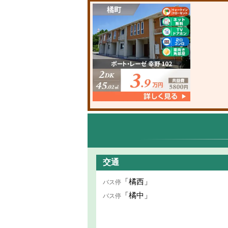
交通
「橘西」
バス停
「橘中」
バス停