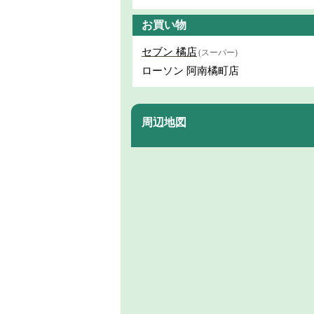
お買い物
セブン 橘店
(スーパー)
ローソン 阿南橘町店
周辺地図