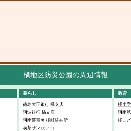
橘地区防災公園の周辺情報
暮らし
教育
徳島大正銀行 橘支店
橘小学
阿波銀行 橘支店
阿南第
阿南警察署 橘町駐在所
橘こど
喫茶サン
(カフェ)