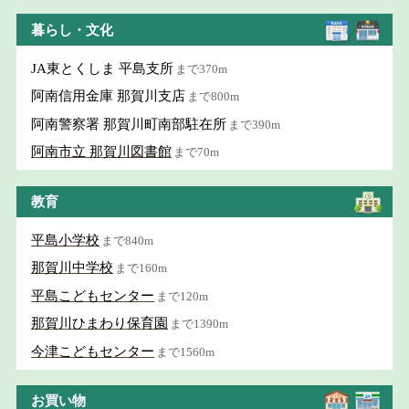
暮らし・文化
JA東とくしま 平島支所
まで370m
阿南信用金庫 那賀川支店
まで800m
阿南警察署 那賀川町南部駐在所
まで390m
阿南市立 那賀川図書館
まで70m
教育
平島小学校
まで840m
那賀川中学校
まで160m
平島こどもセンター
まで120m
那賀川ひまわり保育園
まで1390m
今津こどもセンター
まで1560m
お買い物