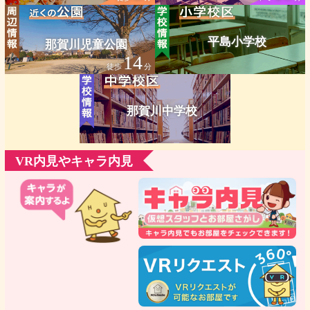
平島小学校
那賀川児童公園
14
徒歩
分
那賀川中学校
VR内見やキャラ内見