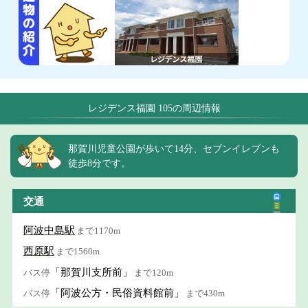
レジデンス福園 105の周辺情報
那賀川児童公園が歩いて14分、セブンイレブンも
徒歩8分です。
交通
阿波中島駅
まで1170m
西原駅
まで1560m
「那賀川支所前」
バス停
まで120m
「阿波公方・民俗資料館前」
バス停
まで430m