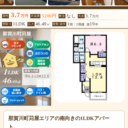
3.7
5200円
なし
3.7
万円
賃料
共益費
敷金
礼金
万円
1LDK
46.49
1
19
間取り
広さ
階数 築年
㎡
階 / 2階建
築
年
那賀川町苅屋エリアの南向きの1LDKアパー
ト。