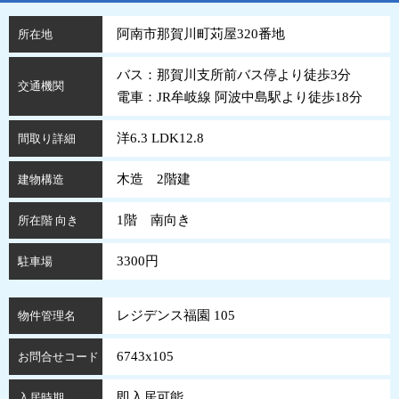
阿南市那賀川町苅屋320番地
所在地
バス：那賀川支所前バス停より徒歩3分
交通機関
電車：JR牟岐線 阿波中島駅より徒歩18分
洋6.3 LDK12.8
間取り詳細
木造 2階建
建物構造
1階 南向き
所在階 向き
3300円
駐車場
レジデンス福園 105
物件管理名
6743x105
お問合せコード
即入居可能
入居時期