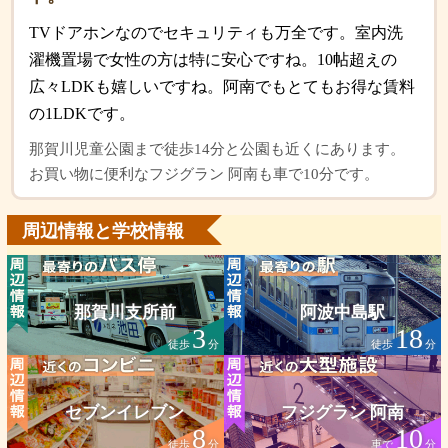
TVドアホンなのでセキュリティも万全です。室内洗
濯機置場で女性の方は特に安心ですね。10帖超えの
広々LDKも嬉しいですね。阿南でもとてもお得な賃料
の1LDKです。
那賀川児童公園まで徒歩14分と公園も近くにあります。
お買い物に便利なフジグラン 阿南も車で10分です。
周辺情報と学校情報
那賀川支所前
阿波中島駅
3
18
徒歩
分
徒歩
分
セブンイレブン
フジグラン 阿南
8
10
徒歩
分
車で
分