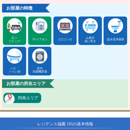
お部屋の特徴
広々
お風呂
TVドアホン
２口コンロ
温水洗浄便座
リビング
追い炊き
バス・
室内
トイレ別
洗濯機置場
お部屋の所在エリア
阿南エリア
レジデンス福園 105の基本情報