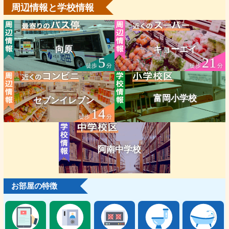
周辺情報と学校情報
向原
キョーエイ
5
21
徒歩
分
徒歩
分
富岡小学校
セブンイレブン
14
徒歩
分
阿南中学校
お部屋の特徴