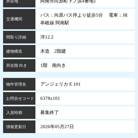
阿南市向原町下ノ浜4番地1
所在地
バス：向原バス停より徒歩5分 電車：JR
交通機関
牟岐線 阿南駅
洋12.2
間取り詳細
木造 2階建
建物構造
1階 南向き
所在階 向き
アンジェリカ E 101
物件管理名
6378x101
お問合せコード
募集終了
入居時期
2026年05月27日
情報更新日