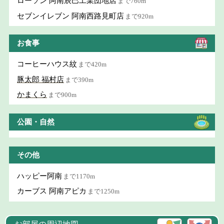
ローソン 阿南辰巳工業団地店
まで760m
セブンイレブン 阿南西路見町店
まで920m
お食事
コーヒーハウス紋
まで420m
豚太郎 福村店
まで390m
かまくら
まで900m
公園・自然
その他
ハッピー阿南
まで1170m
カーブス 阿南アピカ
まで1250m