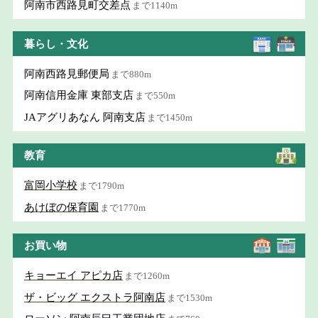
阿南市西路見町交差点
まで1140m
暮らし・文化
阿南西路見郵便局
まで880m
阿南信用金庫 東部支店
まで550m
JAアグリあなん 阿南支店
まで1450m
教育
富岡小学校
まで1790m
あけぼの保育園
まで1770m
お買い物
キョーエイ アピカ店
まで1260m
ザ・ビッグ エクストラ阿南店
まで1530m