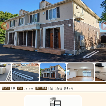
1R
32.9
1
19
間取り
広さ
階数 築年
㎡
階 / 2階建
築
年