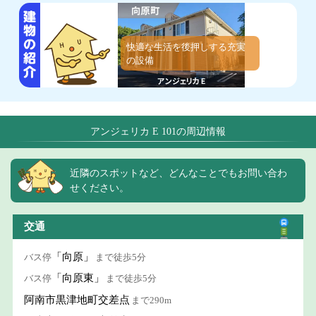
快適な生活を後押しする充実
の設備
アンジェリカ E 101の周辺情報
近隣のスポットなど、どんなことでもお問い合わ
せください。
交通
「向原」
バス停
まで徒歩5分
「向原東」
バス停
まで徒歩5分
阿南市黒津地町交差点
まで290m