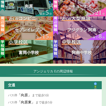
向原
キョーエイ
5
21
徒歩
分
徒歩
分
セブンイレブン
フジグラン 阿南
15
8
徒歩
分
車で
分
富岡小学校
阿南中学校
アンジェリカ Eの周辺情報
交通
「向原」
バス停
まで徒歩5分
「向原東」
バス停
まで徒歩5分