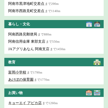
阿南市黒津地町交差点
まで290m
阿南市西路見町交差点
まで1140m
暮らし・文化
阿南西路見郵便局
まで880m
阿南信用金庫 東部支店
まで550m
JAアグリあなん 阿南支店
まで1450m
教育
富岡小学校
まで1790m
あけぼの保育園
まで1770m
お買い物
キョーエイ アピカ店
まで1260m