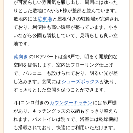
が可愛らしい雰囲気を醸し出し、周囲にはゆった
りとした敷地にAからE棟が整然と並んでいます。
敷地内には
駐車場
と屋根付きの駐輪場が完備され
ており、利便性も高い環境が整っています。小さ
いながら公園も隣接していて、見晴らしも良い立
地です。
南向き
の1Rアパートは全8戸で、明るく開放的な
空間を提供します。室内はフローリング仕上げ
で、バルコニーも設けられており、明るい光が差
し込みます。玄関には
シューズボックス
があり、
すっきりとした空間を保つことができます。
2口コンロ付きの
カウンターキッチン
には吊戸棚
があり、キッチングッズの収納もすっきり整えら
れます。バストイレは別々で、浴室には乾燥機能
も搭載されており、快適にご利用いただけます。