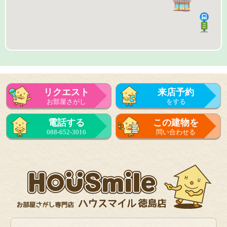
リクエスト
来店予約
お部屋さがし
をする
来店予約
電話する
この建物を
をする
088-652-3016
問い合わせる
フォーム
で問い合せる