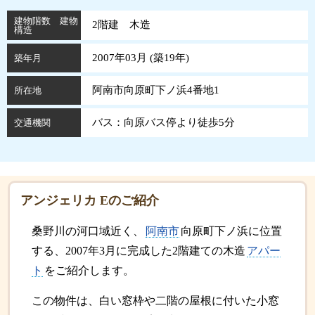
建物階数 建物
2階建 木造
構造
2007年03月 (
築
19
年
)
築年月
阿南市向原町下ノ浜4番地1
所在地
バス：向原バス停より徒歩5分
交通機関
アンジェリカ Eのご紹介
桑野川の河口域近く、
阿南市
向原町下ノ浜に位置
する、2007年3月に完成した2階建ての木造
アパー
ト
をご紹介します。
この物件は、白い窓枠や二階の屋根に付いた小窓