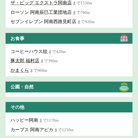
ザ・ビッグ エクストラ阿南店
まで1530m
ローソン 阿南辰巳工業団地店
まで760m
セブンイレブン 阿南西路見町店
まで920m
お食事
コーヒーハウス紋
まで420m
豚太郎 福村店
まで390m
かまくら
まで900m
公園・自然
その他
ハッピー阿南
まで1170m
カーブス 阿南アピカ
まで1250m