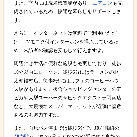
また、室内には洗濯機置場があり、
エアコン
も完
備されているため、快適な暮らしをサポートしま
す。
さらに、インターネットは無料でご利用いただ
け、TVモニタ付インターホンを導入しているた
め、来訪者の確認も安心して行えますよ。
周辺には生活に便利な施設も充実しており、徒歩
10分以内にローソン、徒歩6分にはラーメンの豚
太郎福村店、徒歩8分にはカフェのコーヒーハウ
ス紋があります。複合ショッピングセンターのア
ピカや大型スーパーのザビッグエクストラ阿南店
など、大規模なスーパーマーケットが近隣に複数
あるのも魅力ですね。
また、向原バス停までは徒歩5分で、JR牟岐線の
阿南駅
へは車で8分ほどなので交通の便も良好で