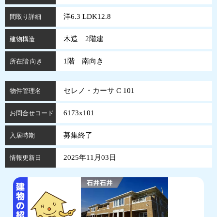
洋6.3 LDK12.8
間取り詳細
木造 2階建
建物構造
1階 南向き
所在階 向き
セレノ・カーサ C 101
物件管理名
6173x101
お問合せコード
募集終了
入居時期
2025年11月03日
情報更新日