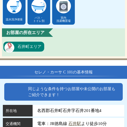
バス・
室内
温水洗浄便座
トイレ別
洗濯機置場
お部屋の所在エリア
石井町エリア
セレノ・カーサ C 101の基本情報
同じような条件を持つお部屋や未公開のお部屋も
ご紹介できます！
名西郡石井町石井字石井201番地4
所在地
電車：JR徳島線
石井駅
より徒歩10分
交通機関