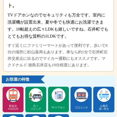
ト。
TVドアホンなのでセキュリティも万全です。室内に
洗濯機が設置出来、夏や冬でも快適にお洗濯できま
す。10帖超えの広々LDKも嬉しいですね。石井町でも
とてもお得な賃料の1LDKです。
すぐ近くにファミリーマートがあって便利です。歩いて8
分の場所に杉山薬局もあります。車なら約1分で石井町石
井交差点に出るのでマイカー通勤にもオススメです。マ
クドナルド 徳島石井店も19分程度にあります。
お部屋の特徴
駅徒歩
広々
お風呂
TVドアホン
２口コンロ
10分以内
リビング
追い炊き