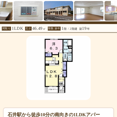
1LDK
46.49
1
19
間取り
広さ
階数 築年
㎡
階 / 2階建
築
年
石井駅から徒歩10分の南向きの1LDKアパー