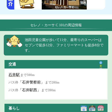
セレノ・カーサ C 101の周辺情報
池田児童公園が歩いて11分、最寄りのスーパーは
セブンで徒歩12分、ファミリーマートも徒歩8分で
す。
交通
石井駅
まで590m
「石井警察前」
バス停
まで280m
「石井駅西」
バス停
まで390m
暮らし