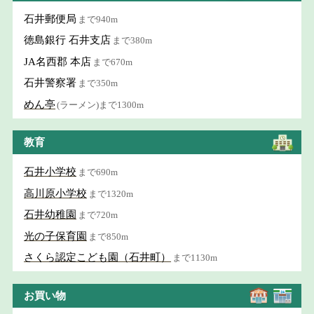
石井郵便局
まで940m
徳島銀行 石井支店
まで380m
JA名西郡 本店
まで670m
石井警察署
まで350m
めん亭
(ラーメン)まで1300m
教育
石井小学校
まで690m
高川原小学校
まで1320m
石井幼稚園
まで720m
光の子保育園
まで850m
さくら認定こども園（石井町）
まで1130m
お買い物