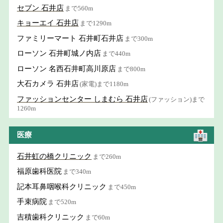
セブン 石井店
まで560m
キョーエイ 石井店
まで1290m
ファミリーマート 石井町石井店
まで300m
ローソン 石井町城ノ内店
まで440m
ローソン 名西石井町高川原店
まで800m
大石カメラ 石井店
(家電)まで1180m
ファッションセンター しまむら 石井店
(ファッション)まで
1260m
医療
石井虹の橋クリニック
まで260m
福原歯科医院
まで340m
記本耳鼻咽喉科クリニック
まで450m
手束病院
まで520m
吉積歯科クリニック
まで60m