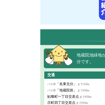
地蔵院池緑地が
分です。
交通
「名東北分」
バス停
まで310m
「地蔵院前」
バス停
まで450m
鮎喰町一丁目交差点
まで650m
庄町四丁目交差点
まで810m