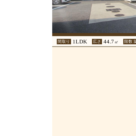
1LDK
44.7
間取り
広さ
階数 
㎡