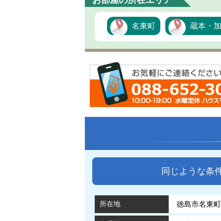
お部屋の所在エリア
名東町
蔵本・
同じような条
所在地
徳島市名東町1