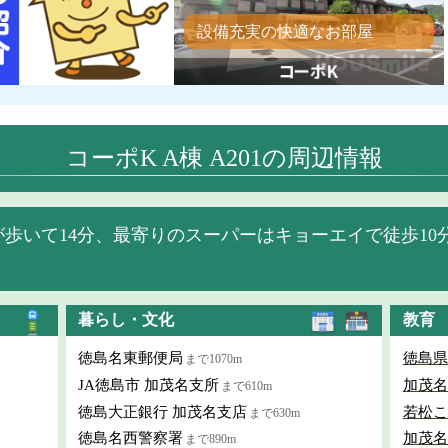
設備充実の快適なお部屋
コーポK A棟 A201の周辺情報
歩いて14分、最寄りのスーパーはキョーエイで徒歩10
暮らし・文化
教育
徳島名東郵便局
徳島県
まで1070m
JA徳島市 加茂名支所
加茂名
まで610m
徳島大正銀行 加茂名支店
若松こ
まで630m
徳島名西警察署
加茂名
まで890m