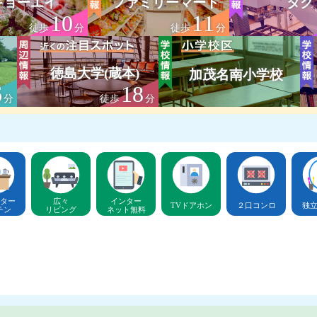
キョーエイ
ファミリーマート
タク
10
11
徒歩
分
徒歩
分
徳島大学(蔵本)
加茂名南小学校
6
18
分
徒歩
分
ター
広々
インター
TVドアホン
２口コンロ
独
チン
リビング
ネット無料