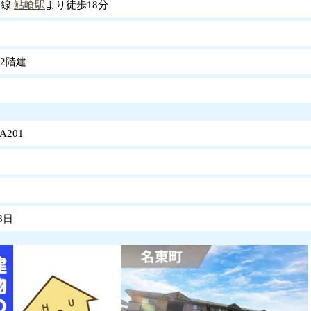
島線
鮎喰駅
より徒歩18分
2階建
A201
8日