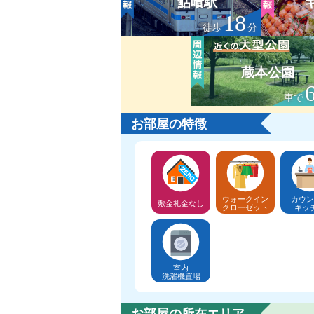
鮎喰駅
18
徒歩
分
蔵本公園
車で
お部屋の特徴
ウォークイン
カウン
敷金礼金なし
クローゼット
キッ
室内
洗濯機置場