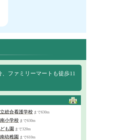
分、ファミリーマートも徒歩11
立総合看護学校
まで630m
南小学校
まで630m
ども園
まで320m
南幼稚園
まで610m