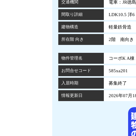
交通機関
電車：JR徳
間取り詳細
LDK10.5 洋6
建物構造
軽量鉄骨造 
所在階 向き
2階 南向き
物件管理名
コーポK A棟 
お問合せコード
585xa201
入居時期
募集終了
情報更新日
2026年07月1