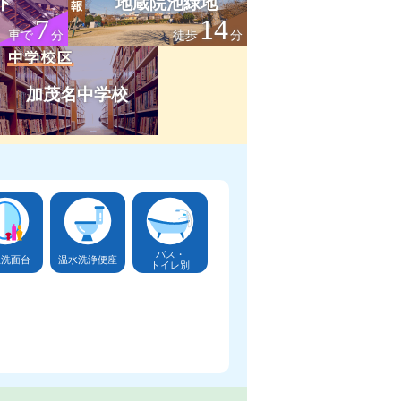
ト
地蔵院池緑地
7
14
車で
分
徒歩
分
加茂名中学校
バス・
立洗面台
温水洗浄便座
トイレ別