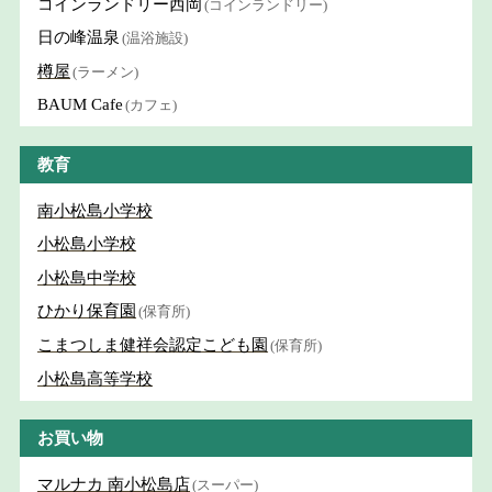
コインランドリー西岡
(コインランドリー)
日の峰温泉
(温浴施設)
樽屋
(ラーメン)
BAUM Cafe
(カフェ)
教育
南小松島小学校
小松島小学校
小松島中学校
ひかり保育園
(保育所)
こまつしま健祥会認定こども園
(保育所)
小松島高等学校
お買い物
マルナカ 南小松島店
(スーパー)