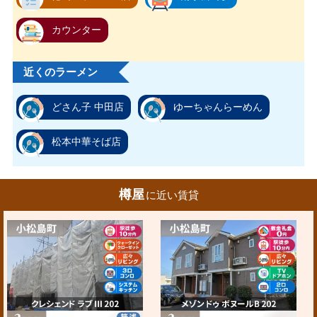
カウンター
近くのラーメン
どさん子 中田店
ゆーちゃんらーめん
松本中華そば店
樽屋
に近い賃貸