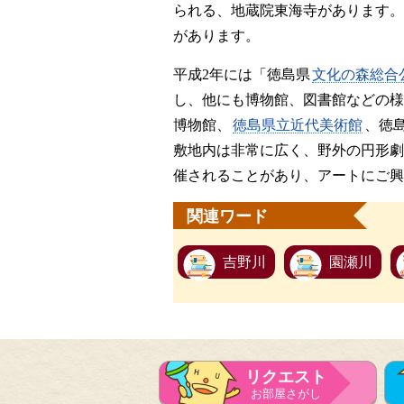
られる、地蔵院東海寺があります。
があります。
平成2年には「徳島県
文化の森総合
し、他にも博物館、図書館などの様
博物館、
徳島県立近代美術館
、徳
敷地内は非常に広く、野外の円形劇
催されることがあり、アートにご興
関連ワード
吉野川
園瀬川
リクエスト
お部屋さがし