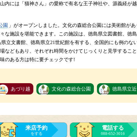
山内には「猫神さん」の愛称で有名な王子神社や、源義経が越
公園
」がオープンしました。文化の森総合公園には美術館があ
々な施設を堪能できます。この施設は、徳島県立図書館、徳島
島県立文書館、徳島県立21世紀館を有する、全国的にも例のな
場などもあり、それぞれ時間をかけてじっくりと見学すること
味のある方は特に要チェックです!
あづり越
文化の森総合公園
徳島県立近
来店予約
電話する
をする
088-652-3016