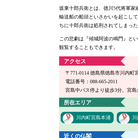
坂東十郎兵衛とは、徳川5代将軍家
輸送船の船頭といさかいを起こして
ちに十郎兵衛は処刑されてしまった
この悲劇は『傾城阿波の鳴門』とい
観覧することもできます。
アクセス
〒771-0114 徳島県徳島市川内町
電話番号：088-665-2011
宮島中バス停より徒歩3分。宮島
所在エリア
川内町宮島本浦
川
近くの仏閣