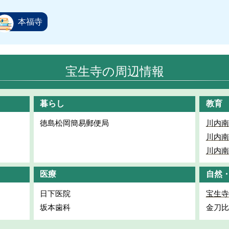
本福寺
宝生寺の周辺情報
暮らし
教育
徳島松岡簡易郵便局
川内南
川内南
川内南
医療
自然
日下医院
宝生寺
坂本歯科
金刀比