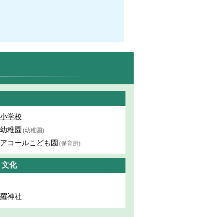
小学校
幼稚園
(幼稚園)
アコールこども園
(保育所)
・文化
羅神社