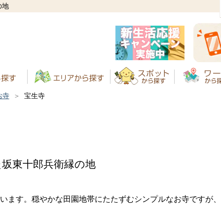
の地
お寺
宝生寺
た坂東十郎兵衛縁の地
います。穏やかな田園地帯にたたずむシンプルなお寺ですが、