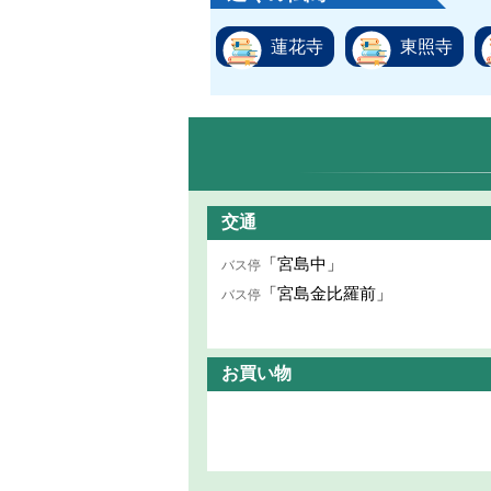
蓮花寺
東照寺
交通
「宮島中」
バス停
「宮島金比羅前」
バス停
お買い物