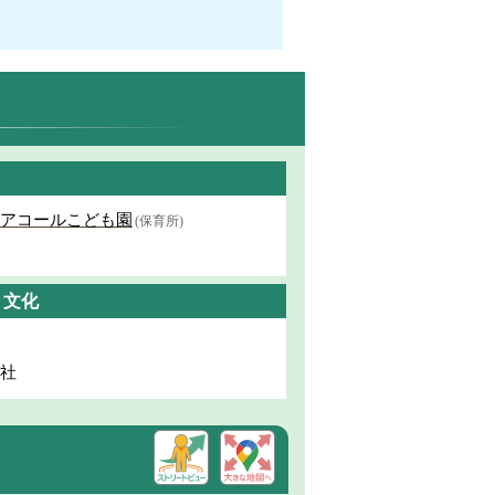
アコールこども園
(保育所)
・文化
社