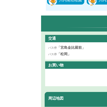
川内南幼稚園
川内
交通
「宮島金比羅前」
バス停
「松岡」
バス停
お買い物
周辺地図