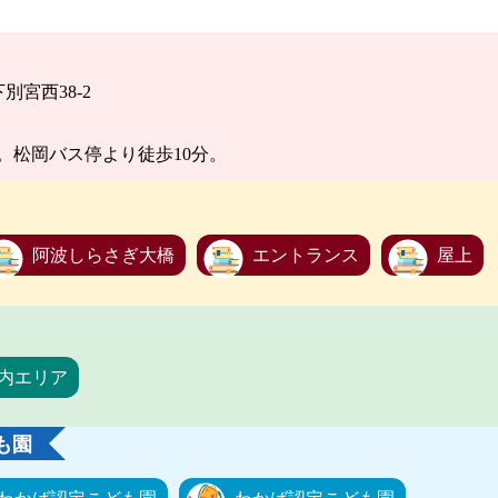
別宮西38-2
。松岡バス停より徒歩10分。
阿波しらさぎ大橋
エントランス
屋上
内エリア
も園