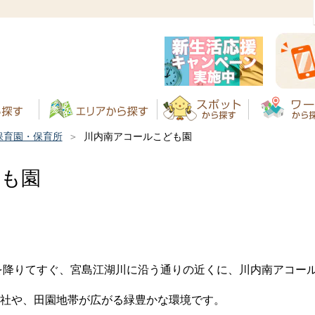
保育園・保育所
川内南アコールこども園
ども園
？
を降りてすぐ、宮島江湖川に沿う通りの近くに、川内南アコー
社や、田園地帯が広がる緑豊かな環境です。