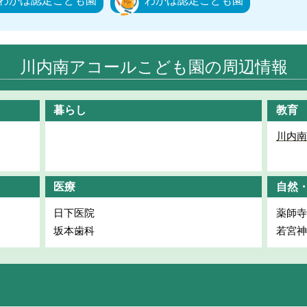
わかば認定こども園
わかば認定こども園
川内南アコールこども園の周辺情報
暮らし
教育
川内南
医療
自然
日下医院
薬師寺
坂本歯科
若宮神