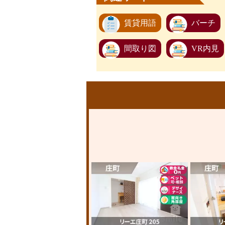
賃貸用語
バーチ
間取り図
VR内見