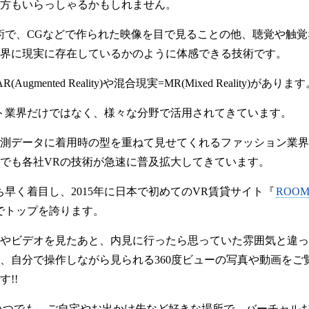
方もいらっしゃるかもしれません。
術で、CGなどで作られた映像を目で見ることの他、聴覚や触
界に現実に存在しているかのように体感できる技術です。
ented Reality)や混合現実=MR(Mixed Reality)がありま
ト業界だけではなく、様々な分野で活用されてきています。
測データに着用時の型を重ねて見せてくれるファッション業界
でも各社VRの技術が急速に普及拡大してきています。
早く着目し、2015年に日本で初めてのVR賃貸サイト『
ROOM
でトップを誇ります。
やビデオを見たあと、内見に行ったら思っていた雰囲気と違っ
、自分で操作しながら見られる360度ビューの写真や動画をご
!!
間いつでも、ご自宅やお出かけ先など好きな場所で、バーチャル