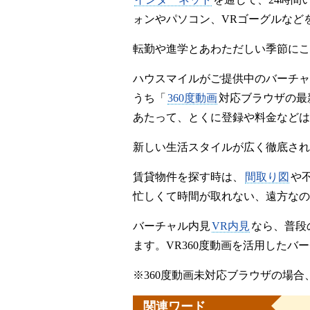
ォンやパソコン、VRゴーグルなど
転勤や進学とあわただしい季節にこ
ハウスマイルがご提供中のバーチャ
うち「
360度動画
対応ブラウザの最
あたって、とくに登録や料金などは
新しい生活スタイルが広く徹底され
賃貸物件を探す時は、
間取り図
や
忙しくて時間が取れない、遠方なの
バーチャル内見
VR内見
なら、普段
ます。VR360度動画を活用した
※360度動画未対応ブラウザの場合
関連ワード