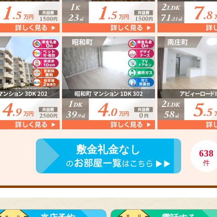
敷金礼金なし
638
件