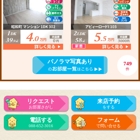
パノラマ写真あり
749
件
リクエスト
来店予約
お部屋さがし
をする
電話する
フォーム
088-652-3016
で問い合せる