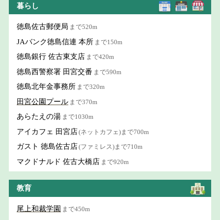
暮らし
徳島佐古郵便局
まで520m
JAバンク徳島信連 本所
まで150m
徳島銀行 佐古東支店
まで420m
徳島西警察署 田宮交番
まで590m
徳島北年金事務所
まで320m
田宮公園プール
まで370m
あらたえの湯
まで1030m
アイカフェ 田宮店
(ネットカフェ)まで700m
ガスト 徳島佐古店
(ファミレス)まで710m
マクドナルド 佐古大橋店
まで920m
教育
尾上和裁学園
まで450m