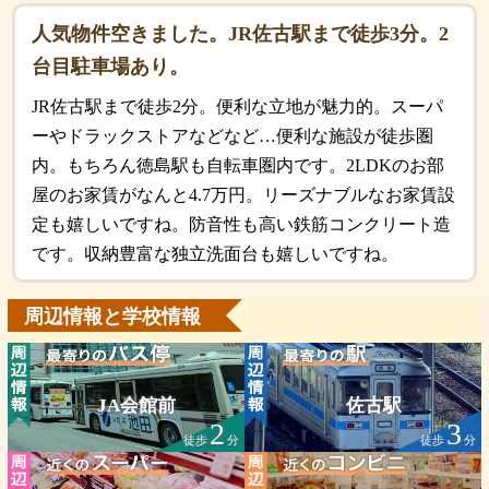
人気物件空きました。JR佐古駅まで徒歩3分。2
台目駐車場あり。
JR佐古駅まで徒歩2分。便利な立地が魅力的。スーパ
ーやドラックストアなどなど…便利な施設が徒歩圏
内。もちろん徳島駅も自転車圏内です。2LDKのお部
屋のお家賃がなんと4.7万円。リーズナブルなお家賃設
定も嬉しいですね。防音性も高い鉄筋コンクリート造
です。収納豊富な独立洗面台も嬉しいですね。
周辺情報と学校情報
JA会館前
佐古駅
2
3
徒歩
分
徒歩
分