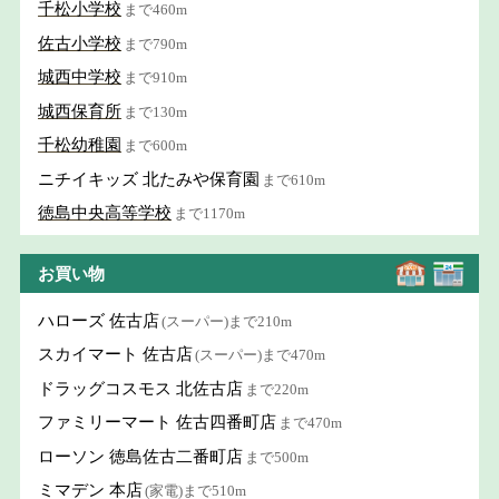
千松小学校
まで460m
佐古小学校
まで790m
城西中学校
まで910m
城西保育所
まで130m
千松幼稚園
まで600m
ニチイキッズ 北たみや保育園
まで610m
徳島中央高等学校
まで1170m
お買い物
ハローズ 佐古店
(スーパー)まで210m
スカイマート 佐古店
(スーパー)まで470m
ドラッグコスモス 北佐古店
まで220m
ファミリーマート 佐古四番町店
まで470m
ローソン 徳島佐古二番町店
まで500m
ミマデン 本店
(家電)まで510m