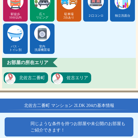
駅徒歩
広々
駐車場
２口コンロ
独立洗面台
10分以内
リビング
2台あり
バス・
室内
トイレ別
洗濯機置場
お部屋の所在エリア
北佐古二番町
佐古エリア
北佐古二番町 マンション 2LDK 204の基本情報
同じような条件を持つお部屋や未公開のお部屋も
ご紹介できます！