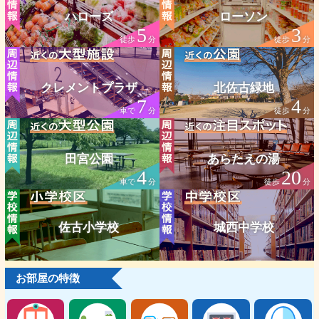
ハローズ
ローソン
5
3
徒歩
分
徒歩
分
クレメントプラザ
北佐古緑地
7
4
車で
分
徒歩
分
田宮公園
あらたえの湯
4
20
車で
分
徒歩
分
佐古小学校
城西中学校
お部屋の特徴