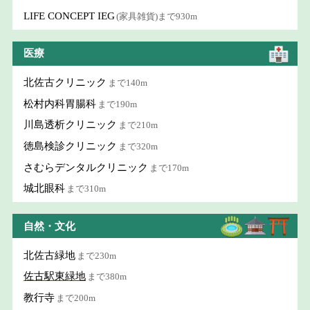
LIFE CONCEPT IEG
(家具雑貨)まで930m
医療
北佐古クリニック
まで140m
松村内科胃腸科
まで190m
川島透析クリニック
まで210m
徳島検診クリニック
まで320m
さむらデンタルクリニック
まで170m
城北眼科
まで310m
自然・文化
北佐古緑地
まで230m
佐古駅東緑地
まで380m
教行寺
まで200m