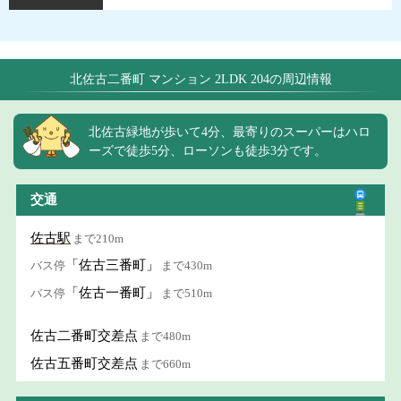
北佐古二番町 マンション 2LDK 204の周辺情報
北佐古緑地が歩いて4分、最寄りのスーパーはハロ
ーズで徒歩5分、ローソンも徒歩3分です。
交通
佐古駅
まで210m
「佐古三番町」
バス停
まで430m
「佐古一番町」
バス停
まで510m
佐古二番町交差点
まで480m
佐古五番町交差点
まで660m