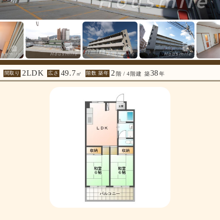
2LDK
49.7
2
38
間取り
広さ
階数 築年
㎡
階 / 4階建
築
年