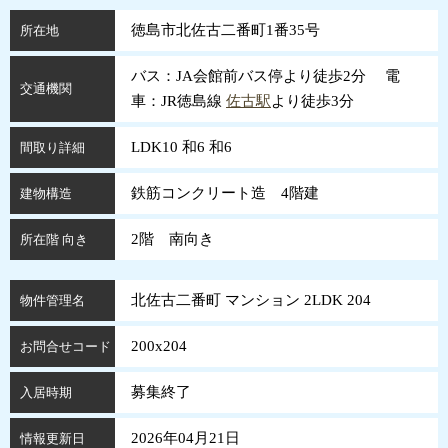
徳島市北佐古二番町1番35号
所在地
バス：JA会館前バス停より徒歩2分 電
交通機関
車：JR徳島線
佐古駅
より徒歩3分
LDK10 和6 和6
間取り詳細
鉄筋コンクリート造 4階建
建物構造
2階 南向き
所在階 向き
北佐古二番町 マンション 2LDK 204
物件管理名
200x204
お問合せコード
募集終了
入居時期
2026年04月21日
情報更新日