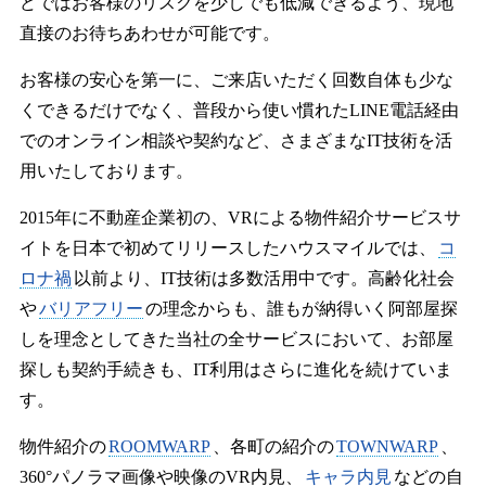
どではお客様のリスクを少しでも低減できるよう、現地
直接のお待ちあわせが可能です。
お客様の安心を第一に、ご来店いただく回数自体も少な
くできるだけでなく、普段から使い慣れたLINE電話経由
でのオンライン相談や契約など、さまざまなIT技術を活
用いたしております。
2015年に不動産企業初の、VRによる物件紹介サービスサ
イトを日本で初めてリリースしたハウスマイルでは、
コ
ロナ禍
以前より、IT技術は多数活用中です。高齢化社会
や
バリアフリー
の理念からも、誰もが納得いく阿部屋探
しを理念としてきた当社の全サービスにおいて、お部屋
探しも契約手続きも、IT利用はさらに進化を続けていま
す。
物件紹介の
ROOMWARP
、各町の紹介の
TOWNWARP
、
360°パノラマ画像や映像のVR内見、
キャラ内見
などの自