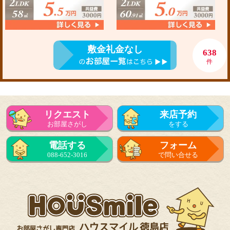
敷金礼金なし
638
件
リクエスト
来店予約
お部屋さがし
をする
電話する
フォーム
088-652-3016
で問い合せる