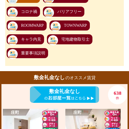
コロナ禍
バリアフリー
ROOMWARP
TOWNWARP
キャラ内見
宅地建物取引士
重要事項説明
敷金礼金なし
のオススメ賃貸
敷金礼金なし
638
件