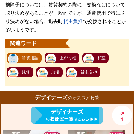
襖障子については、賃貸契約の際に、交換などについて
取り決めがあることが一般的ですが、通常使用で特に取
り決めがない場合、退去時
貸主負担
で交換されることが
多いようです。
関連ワード
賃貸用語
上がり框
和室
縁側
加湿
貸主負担
デザイナーズ
のオススメ賃貸
デザイナーズ
35
件