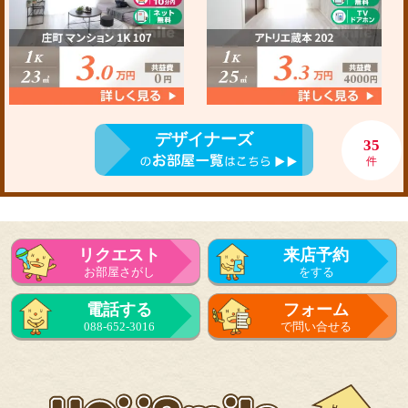
デザイナーズ
35
件
リクエスト
来店予約
お部屋さがし
をする
電話する
フォーム
088-652-3016
で問い合せる