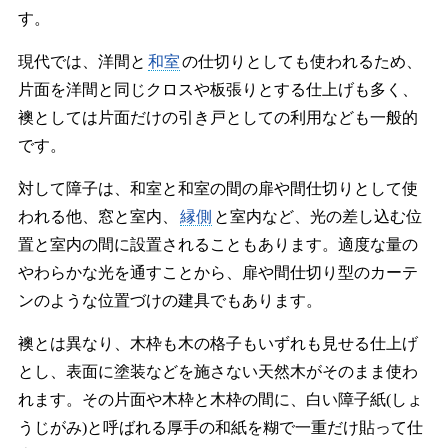
す。
現代では、洋間と
和室
の仕切りとしても使われるため、
片面を洋間と同じクロスや板張りとする仕上げも多く、
襖としては片面だけの引き戸としての利用なども一般的
です。
対して障子は、和室と和室の間の扉や間仕切りとして使
われる他、窓と室内、
縁側
と室内など、光の差し込む位
置と室内の間に設置されることもあります。適度な量の
やわらかな光を通すことから、扉や間仕切り型のカーテ
ンのような位置づけの建具でもあります。
襖とは異なり、木枠も木の格子もいずれも見せる仕上げ
とし、表面に塗装などを施さない天然木がそのまま使わ
れます。その片面や木枠と木枠の間に、白い障子紙(しょ
うじがみ)と呼ばれる厚手の和紙を糊で一重だけ貼って仕