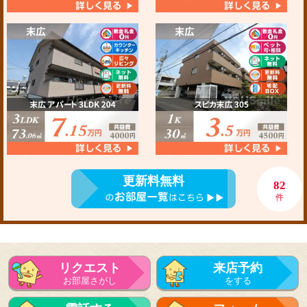
更新料無料
82
件
リクエスト
来店予約
お部屋さがし
をする