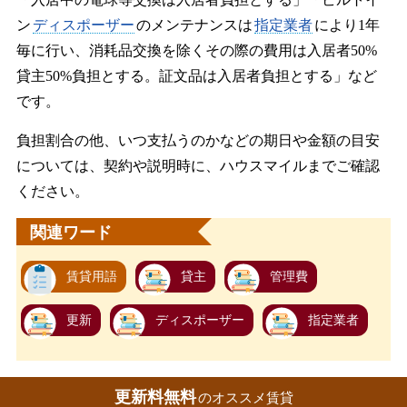
ン
ディスポーザー
のメンテナンスは
指定業者
により1年
毎に行い、消耗品交換を除くその際の費用は入居者50%
貸主50%負担とする。証文品は入居者負担とする」など
です。
負担割合の他、いつ支払うのかなどの期日や金額の目安
については、契約や説明時に、ハウスマイルまでご確認
ください。
関連ワード
賃貸用語
貸主
管理費
更新
ディスポーザー
指定業者
更新料無料
のオススメ賃貸