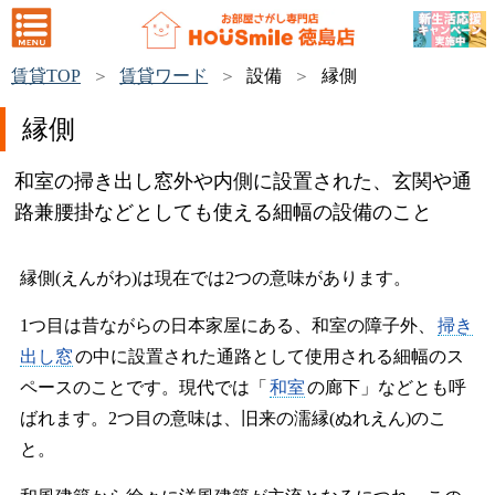
賃貸TOP
賃貸ワード
設備
縁側
縁側
和室の掃き出し窓外や内側に設置された、玄関や通
路兼腰掛などとしても使える細幅の設備のこと
縁側(えんがわ)は現在では2つの意味があります。
1つ目は昔ながらの日本家屋にある、和室の障子外、
掃き
出し窓
の中に設置された通路として使用される細幅のス
ペースのことです。現代では「
和室
の廊下」などとも呼
ばれます。2つ目の意味は、旧来の濡縁(ぬれえん)のこ
と。