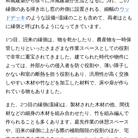
和風建築から徐々に洋風建築が主流となるにつれ、この
縁側のある掃き出し窓の外側に設置される、細幅の
ウッ
ドデッキ
のような設備=濡縁のことも含めて、両者はとも
に縁側と呼ばれるようになってきています。
1つ目、旧来の縁側は、物を乾かしたり、農産物を一時保
管したりといったさまざまな作業スペースとしての役割
で非常に重宝されてきました。建てられた時代や物件に
よっては、外部からの侵入者を防ぐ役割や、薄い障子し
かない和室の断熱を担う役割もあり、汎用性が高く交換
しやすい木材や竹などを加工した材料で、床や扉が作ら
れている物もありました。
また、2つ目の縁側(濡縁)は、製材された木材の他、間伐
材などの細身の木材を組み合わせたり、竹を組み編んで
作られることも多くあります。庭先作業の休憩スペース
や、旧来の縁側に上がる際の補助階段の役割のほか、宅