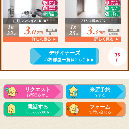
デザイナーズ
36
件
リクエスト
来店予約
お部屋さがし
をする
電話する
フォーム
088-652-3016
で問い合せる