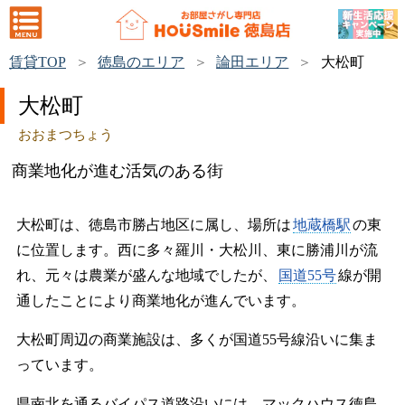
賃貸TOP
徳島のエリア
論田エリア
大松町
大松町
おおまつちょう
商業地化が進む活気のある街
大松町は、徳島市勝占地区に属し、場所は
地蔵橋駅
の東
に位置します。西に多々羅川・大松川、東に勝浦川が流
れ、元々は農業が盛んな地域でしたが、
国道55号
線が開
通したことにより商業地化が進んでいます。
大松町周辺の商業施設は、多くが国道55号線沿いに集ま
っています。
県南北を通るバイパス道路沿いには、マックハウス徳島