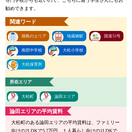
専門学校からも近いので、こちらに通う学生さんにもお
勧めできます。
関連ワード
徳島のエリア
地蔵橋駅
国道55号
南部中学校
大松小学校
大松保育所
所在エリア
大松町
論田エリア
論田エリアの平均賃料
大松町のある論田エリアの平均賃料は、ファミリー
向けの2LDKで5.7万円、１人暮らし向けの1LDKで