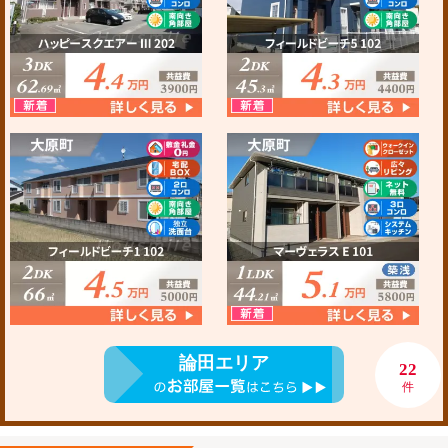
論田エリア
22
件