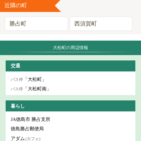
近隣の町
勝占町
西須賀町
大松町の周辺情報
交通
「大松町」
バス停
「大松町南」
バス停
暮らし
JA徳島市 勝占支所
徳島勝占郵便局
アダム
(カフェ)