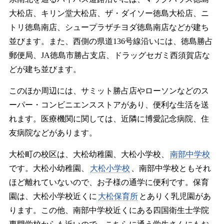
大松店、キリン堂大松店、ザ・ダイソー徳島大松店、ニ
トリ徳島南店、シュープラザチヨダ徳島南店などが建ち
並びます。また、西側の県道136号線沿いには、徳島勝占
郵便局、JA徳島市勝占支店、ドラッグセガミ西須賀店な
どが建ち並びます。
このほか周辺には、サミット勝占店やローソンなどのス
ーパー・コンビニエンスストアがあり、便利な生活を送
れます。医療機関に関しては、近隣に博愛記念病院、住
友病院などがあります。
大松町の校区は、大松幼稚園、大松小学校、
南部中学校
です。大松小幼稚園、
大松小学校
、南部中学校ともそれ
ほど離れていないので、お子様の通学に便利です。保育
園は、大松小学校近くに
大松保育所
とありく乳児園があ
ります。この他、南部中学校近くにある四国衛生士学院