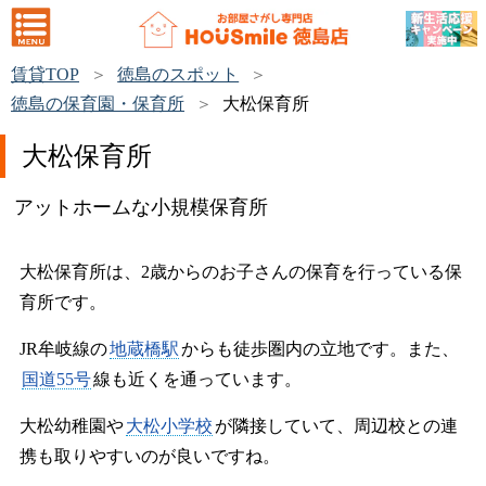
賃貸TOP
徳島のスポット
徳島の保育園・保育所
大松保育所
大松保育所
アットホームな小規模保育所
大松保育所は、2歳からのお子さんの保育を行っている保
育所です。
JR牟岐線の
地蔵橋駅
からも徒歩圏内の立地です。また、
国道55号
線も近くを通っています。
大松幼稚園や
大松小学校
が隣接していて、周辺校との連
携も取りやすいのが良いですね。