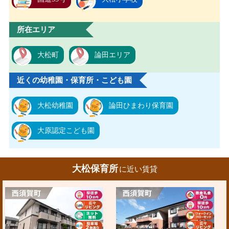
所在エリア
大松町
論田エリア
近くの幼稚園・保育所・こども園
大松幼稚園
論田ひまわり保育園
大原認定こども園
大松保育所
に近い賃貸