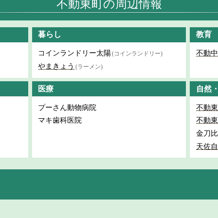
不動東町の周辺情報
暮らし
教育
コインランドリー太陽
不動中
(コインランドリー)
やまきょう
(ラーメン)
医療
自然
プーさん動物病院
不動東
マキ歯科医院
不動東
金刀比
天佐自