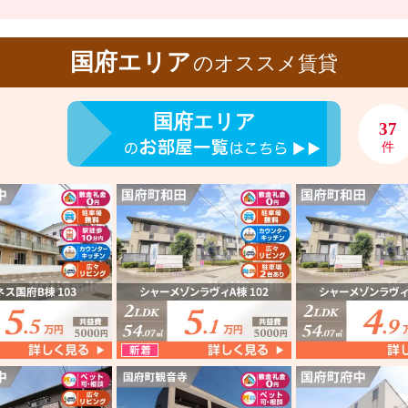
国府エリア
のオススメ賃貸
国府エリア
37
件