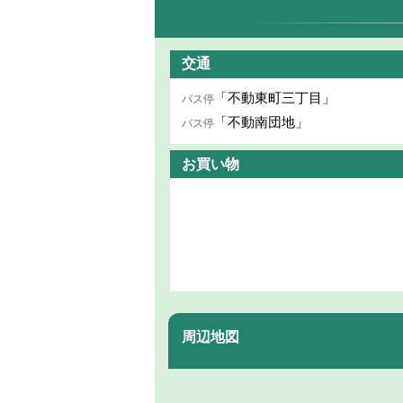
交通
「不動東町三丁目」
バス停
「不動南団地」
バス停
お買い物
周辺地図