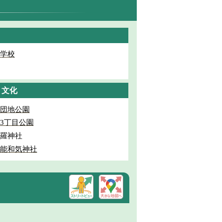
学校
・文化
団地公園
3丁目公園
羅神社
能和気神社