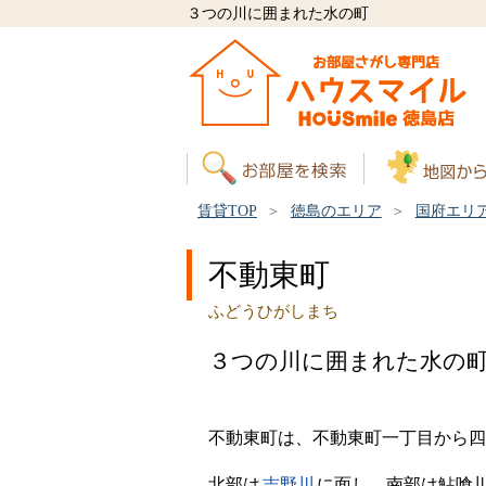
３つの川に囲まれた水の町
賃貸TOP
徳島のエリア
国府エリ
不動東町
ふどうひがしまち
３つの川に囲まれた水の
不動東町は、不動東町一丁目から四
北部は
吉野川
に面し、南部は鮎喰