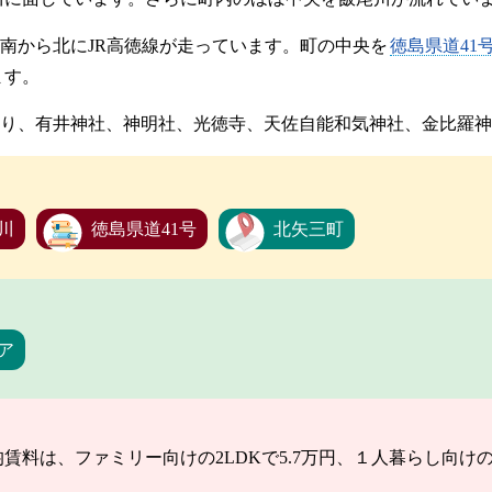
南から北にJR高徳線が走っています。町の中央を
徳島県道41
ます。
り、有井神社、神明社、光徳寺、天佐自能和気神社、金比羅神
川
徳島県道41号
北矢三町
ア
料は、ファミリー向けの2LDKで5.7万円、１人暮らし向けの1