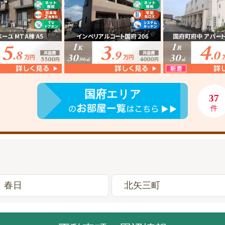
国府エリア
37
件
春日
北矢三町