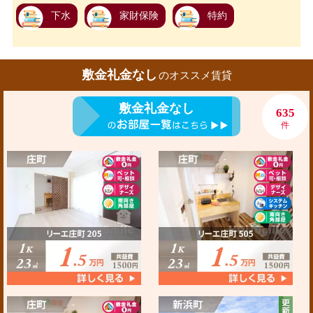
下水
家財保険
特約
敷金礼金なし
のオススメ賃貸
敷金礼金なし
635
件