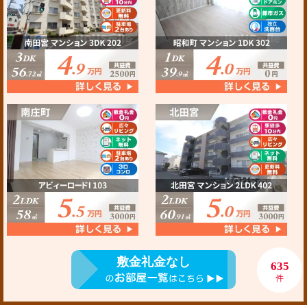
敷金礼金なし
635
件