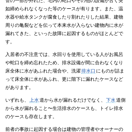
管の一部が外れた、宅内の蛇口やその他の設備が古く突
如締められなくなった等のケースが有ります。また、温
水器や給水タンクが腐食したり割れたりした結果、建物
周りの亀裂などを伝って本来水が入らない建物内に水が
漏れてきた、といった故障に起因するものがほとんどで
す。
入居者の不注意では、水回りを使用している人がお風呂
や蛇口を締め忘れたため、排水設備が間に合わなくなり
床全体に水があふれた場合や、洗濯
排水口
にものが詰ま
って床全体に水があふれ、更に階下に漏れたケースなど
があります。
いずれも、
上水
道から水が漏れるだけでなく、
下水
道側
から水が漏れること〜生活排水のケースも、トイレ排水
のケースも存在します。
前者の事故に起因する場合は建物の管理者やオーナーの