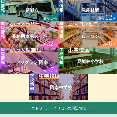
見能方
見能林駅
5
12
徒歩
分
徒歩
分
業務用食品スーパー
ローソン
22
6
徒歩
分
徒歩
分
見能林小学校
フジグラン 阿南
7
車で
分
阿南中学校
エトワール・イリゼ Bの周辺情報