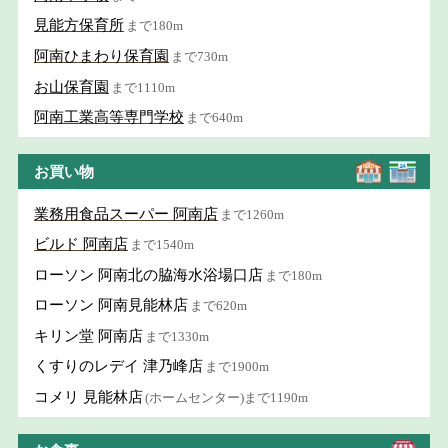
見能方保育所
まで180m
阿南ひまわり保育園
まで730m
お山保育園
まで1110m
阿南工業高等専門学校
まで640m
お買い物
業務用食品スーパー 阿南店
まで1260m
ビルド 阿南店
まで1540m
ローソン 阿南北の脇海水浴場口店
まで180m
ローソン 阿南見能林店
まで620m
キリン堂 阿南店
まで1330m
くすりのレデイ 津乃峰店
まで1900m
コメリ 見能林店
(ホームセンター)まで1190m