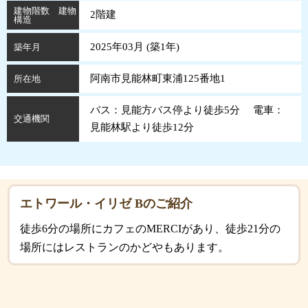
建物階数 建物
2階建
構造
2025年03月 (
築
1
年
)
築年月
阿南市見能林町東浦125番地1
所在地
バス：見能方バス停より徒歩5分 電車：
交通機関
見能林駅より徒歩12分
エトワール・イリゼ Bのご紹介
徒歩6分の場所にカフェのMERCIがあり、徒歩21分の
場所にはレストランのかどやもあります。