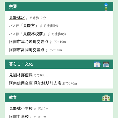
交通
見能林駅
まで徒歩12分
「見能方」
バス停
まで徒歩5分
「見能林校前」
バス停
まで徒歩8分
阿南市津乃峰町交差点
まで2410m
阿南市富岡町交差点
まで2690m
暮らし・文化
見能林郵便局
まで600m
阿南信用金庫 見能林駅前支店
まで570m
教育
見能林小学校
まで310m
阿南中学校
まで1030m