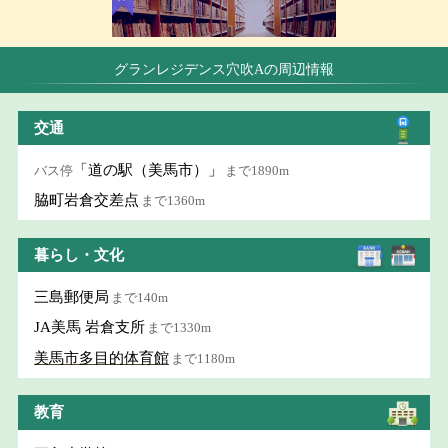
グランレジデンス穴吹Aの周辺情報
交通
「道の駅（美馬市）」
バス停
まで1890m
脇町岩倉交差点
まで1360m
暮らし・文化
三島郵便局
まで140m
JA美馬 岩倉支所
まで1330m
美馬市多目的体育館
まで1180m
教育