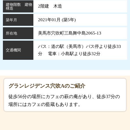
建物階数 建物
2階建 木造
構造
2021年01月 (
築
5
年
)
築年月
美馬市穴吹町三島舞中島2065-13
所在地
バス：道の駅（美馬市）バス停より徒歩33
交通機関
分 電車：小島駅より徒歩32分
グランレジデンス穴吹Aのご紹介
徒歩56分の場所にカフェの萩の庵があり、徒歩37分の
場所にはカフェの藍蔵もあります。