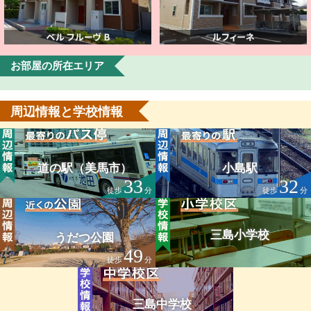
お部屋の所在エリア
周辺情報と学校情報
道の駅（美馬市）
小島駅
33
32
徒歩
分
徒歩
分
三島小学校
うだつ公園
49
徒歩
分
三島中学校