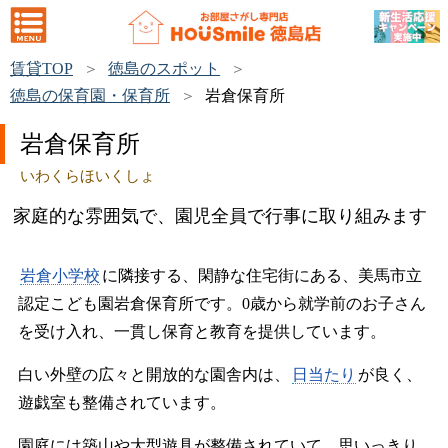
賃貸TOP
徳島のスポット
徳島の保育園・保育所
岩倉保育所
岩倉保育所
いわくらほいくしょ
家庭的な雰囲気で、園児全員で行事に取り組みます
岩倉小学校
に隣接する、閑静な住宅街にある、美馬市立
認定こども園岩倉保育所です。0歳から就学前のお子さん
を受け入れ、一貫し保育と教育を提供しています。
白い外壁の広々と開放的な園舎内は、
日当たり
が良く、
遊戯室も整備されています。
園庭には築山や大型遊具が整備されていて、思いっきり