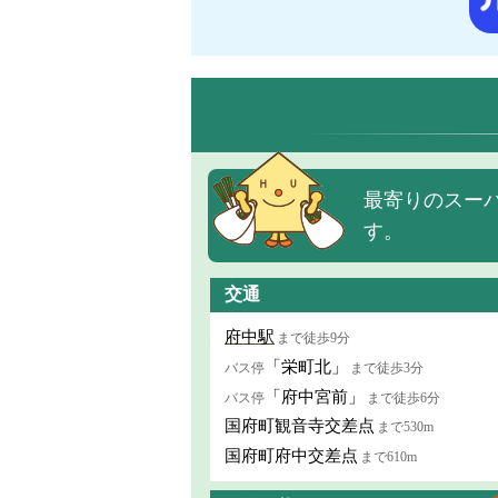
最寄りのスー
す。
交通
府中駅
まで徒歩9分
「栄町北」
バス停
まで徒歩3分
「府中宮前」
バス停
まで徒歩6分
国府町観音寺交差点
まで530m
国府町府中交差点
まで610m