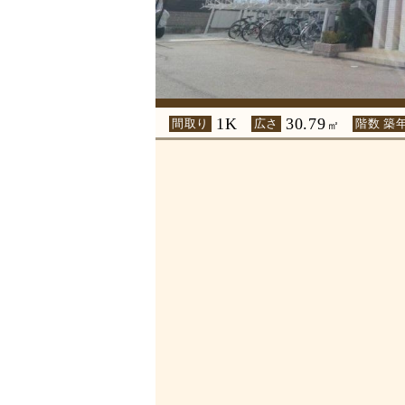
1K
30.79
間取り
広さ
階数 築
㎡