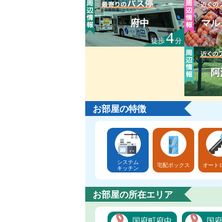
府中
マル
4
徒歩
分
阿
お部屋の特徴
システム
宅配ボックス
オート
キッチン
お部屋の所在エリア
国府町府中
国