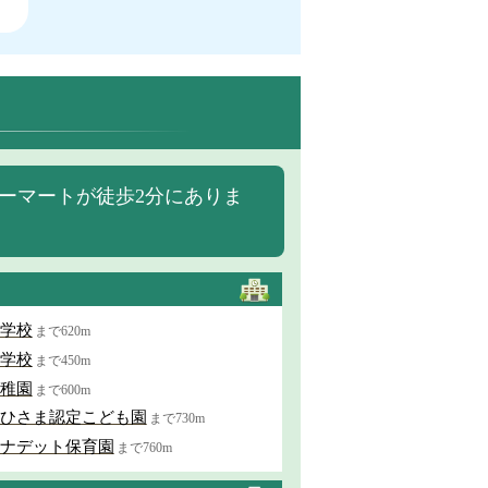
ーマートが徒歩2分にありま
学校
まで620m
学校
まで450m
稚園
まで600m
ひさま認定こども園
まで730m
ナデット保育園
まで760m