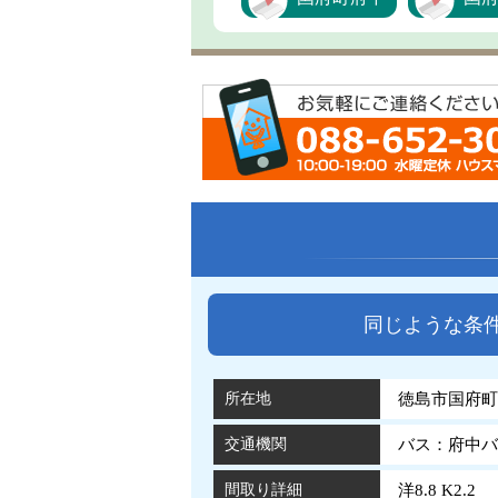
同じような条
所在地
徳島市国府町
交通機関
バス：府中バ
間取り詳細
洋8.8 K2.2