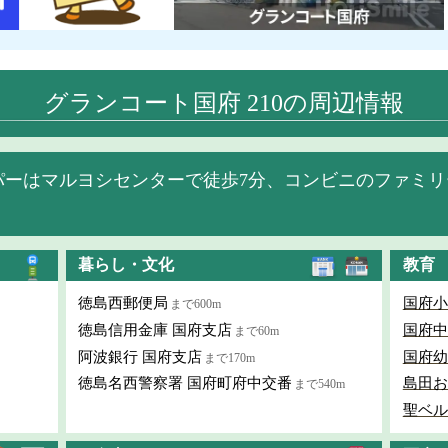
グランコート国府 210の周辺情報
パーはマルヨシセンターで徒歩7分、コンビニのファミリ
暮らし・文化
教育
徳島西郵便局
国府小
まで600m
徳島信用金庫 国府支店
国府中
まで60m
阿波銀行 国府支店
国府幼
まで170m
徳島名西警察署 国府町府中交番
島田お
まで540m
聖ベル