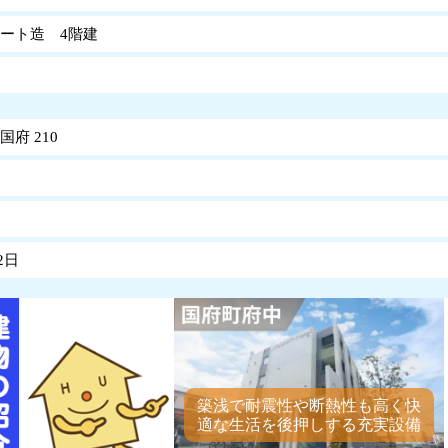
ート造 4階建
府 210
2日
築浅で耐震性や断熱性も高く快
適な生活を後押しする充実設備