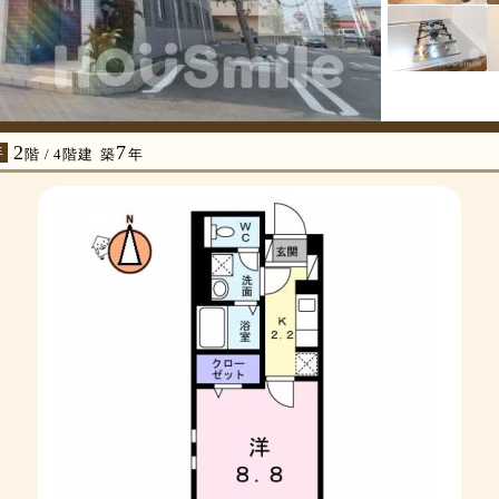
2
7
年
階 / 4階建
築
年