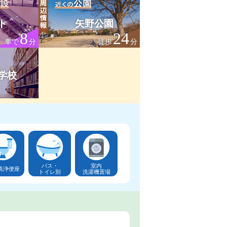
ト
矢野公園
8
24
車で
分
徒歩
分
学校
バス・
室内
洗浄便座
トイレ別
洗濯機置場