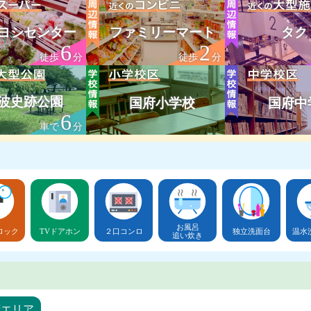
ヨシセンター
ファミリーマート
タク
6
2
徒歩
分
徒歩
分
波史跡公園
国府小学校
国府中
6
車で
分
お風呂
ロック
TVドアホン
２口コンロ
独立洗面台
温水
追い炊き
府エリア