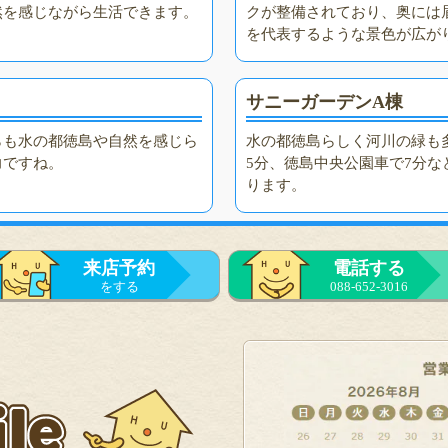
然を感じながら生活できます。
クが整備されており、奥には
を代表するような景色が広が
サニーガーデンA棟
らも水の都徳島や自然を感じら
水の都徳島らしく河川の緑も
力ですね。
5分、徳島中央公園車で7分
ります。
来店予約
電話する
をする
088-652-3016