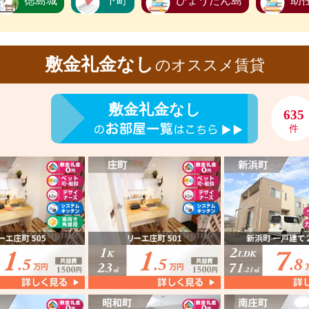
徳島城
下町
ひょうたん島
助
敷金礼金なし
のオススメ賃貸
敷金礼金なし
635
件