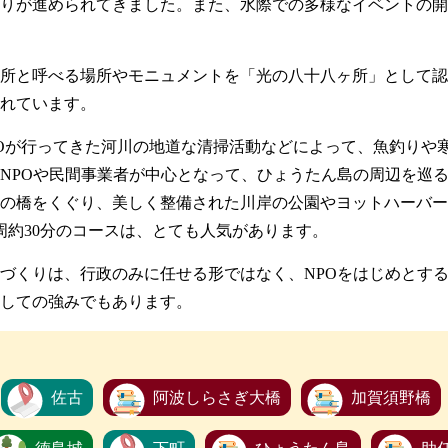
りが進められてきました。また、水際での多様なイベントの開
名所と呼べる場所やモニュメントを「光の八十八ヶ所」として
れています。
POが行ってきた河川の地道な清掃活動などによって、魚釣りや
NPOや民間事業者が中心となって、ひょうたん島の周辺を巡
の橋をくぐり、美しく整備された川岸の公園やヨットハーバー
周約30分のコースは、とても人気があります。
づくりは、行政のみに任せる形ではなく、NPOをはじめとす
しての強みでもあります。
佐古
阿波しらさぎ大橋
加賀須野橋