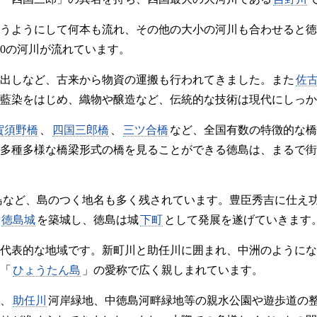
うようにして何本も流れ、その他の大小の河川も合わせると徳島
00の河川が流れています。
出しなど、古来から物資の運搬も行われてきました。また
佐
藍染をはじめ、織物や醸造など、伝統的な技術は現代にしっか
賀須野橋
、
四国三郎橋
、
三ツ合橋
など、全国有数の特徴的な橋
多種多様な橋梁形式の橋を見ることができる徳島は、まるで街
島など、島のつく地名も多く残されています。豊臣秀吉に仕え
徳島城
を築城し、徳島は城
下町
として発展を遂げていきます
代表的な地域です。新町川と助任川に囲まれ、中洲のようにな
「
ひょうたん島
」の愛称で広く親しまれています。
、
助任川
河岸緑地、中徳島河畔緑地等の親水公園や遊歩道の