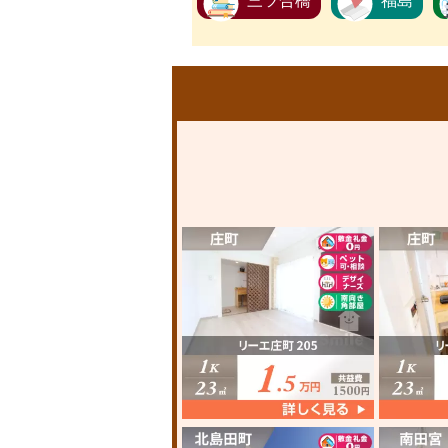
三ツ合橋
福島