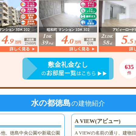
敷金礼金なし
635
件
水の都徳島
の建物紹介
A VIEW(アビュー)
る他、徳島中央公園や新蔵公園
A VIEWの名前の通り、建