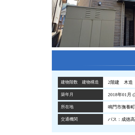
建物階数 建物構造
2階建 木造
築年月
2018年01月 (
所在地
鳴門市撫養町
交通機関
バス：成徳高