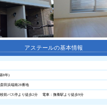
アステールの基本情報
築
8
年
)
斎田浜端南28番地
校前バス停より徒歩2分 電車：撫養駅より徒歩9分