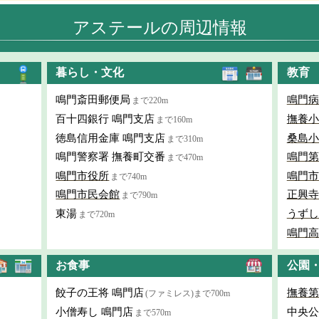
アステールの周辺情報
暮らし・文化
教育
鳴門斎田郵便局
鳴門病
まで220m
百十四銀行 鳴門支店
撫養小
まで160m
徳島信用金庫 鳴門支店
桑島小
まで310m
鳴門警察署 撫養町交番
鳴門第
まで470m
鳴門市役所
鳴門市
まで740m
鳴門市民会館
正興寺
まで790m
東湯
うずし
まで720m
鳴門高
お食事
公園
餃子の王将 鳴門店
撫養第
(ファミレス)まで700m
小僧寿し 鳴門店
中央公
まで570m