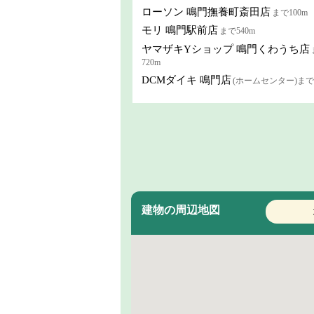
ローソン 鳴門撫養町斎田店
まで100m
モリ 鳴門駅前店
まで540m
ヤマザキYショップ 鳴門くわうち店
720m
DCMダイキ 鳴門店
(ホームセンター)まで1
建物の周辺地図