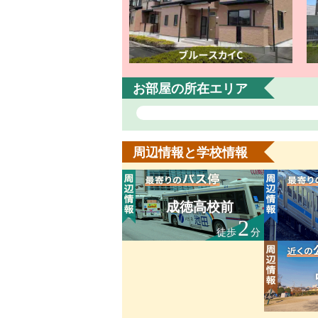
お部屋の所在エリア
周辺情報と学校情報
成徳高校前
2
徒歩
分