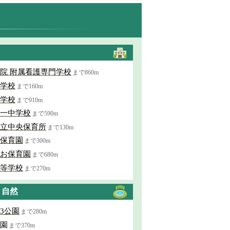
院 附属看護専門学校
まで860m
学校
まで160m
学校
まで910m
一中学校
まで590m
立中央保育所
まで130m
保育園
まで300m
お保育園
まで680m
等学校
まで270m
・自然
3公園
まで280m
園
まで370m