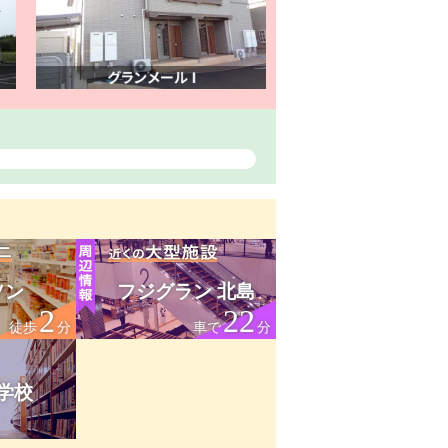
ソン
フジグラン 北島
2
22
徒歩
分
車で
分
学校