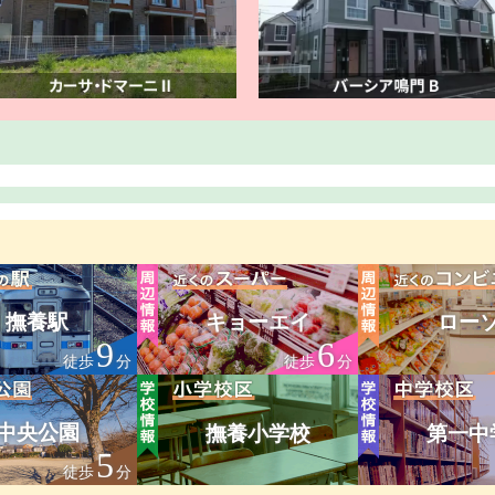
撫養駅
キョーエイ
ロー
9
6
徒歩
分
徒歩
分
中央公園
撫養小学校
第一中
5
徒歩
分