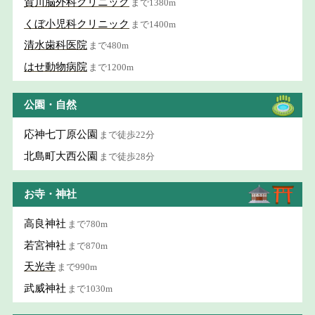
賀川脳外科クリニック
まで1380m
くぼ小児科クリニック
まで1400m
清水歯科医院
まで480m
はせ動物病院
まで1200m
公園・自然
応神七丁原公園
まで徒歩22分
北島町大西公園
まで徒歩28分
お寺・神社
高良神社
まで780m
若宮神社
まで870m
天光寺
まで990m
武威神社
まで1030m