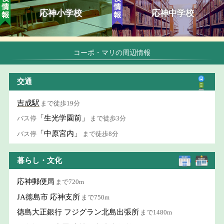
応神小学校
応神中学校
コーポ・マリの周辺情報
交通
吉成駅
まで徒歩19分
「生光学園前」
バス停
まで徒歩3分
「中原宮内」
バス停
まで徒歩8分
暮らし・文化
応神郵便局
まで720m
JA徳島市 応神支所
まで750m
徳島大正銀行 フジグラン北島出張所
まで1480m