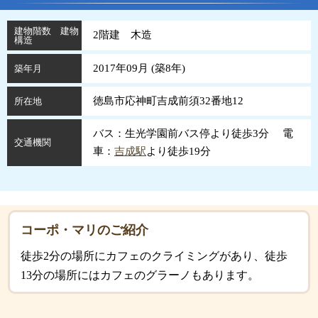
建物階数 建物
2階建 木造
構造
2017年09月 (
築
8
年
)
築年月
徳島市応神町吉成前須32番地12
所在地
バス：生光学園前バス停より徒歩3分 電
交通機関
車：
吉成駅
より徒歩19分
コーポ・マリのご紹介
徒歩2分の場所にカフェのクライミングがあり、徒歩
13分の場所にはカフェのグラーノもあります。