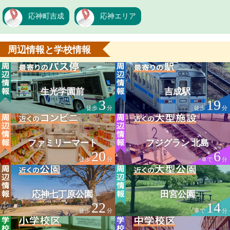
応神町吉成
応神エリア
周辺情報と学校情報
生光学園前
吉成駅
3
19
徒歩
分
徒歩
分
ファミリーマート
フジグラン 北島
20
6
徒歩
分
車で
分
応神七丁原公園
田宮公園
22
14
徒歩
分
車で
分