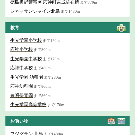
徳島板野警察署 応神町吉成駐在所
まで770m
シネマサンシャイン北島
まで1480m
教育
生光学園小学校
まで170m
応神小学校
まで800m
生光学園中学校
まで170m
応神中学校
まで480m
生光学園 幼稚園
まで230m
応神幼稚園
まで800m
豊明保育園
まで860m
生光学園高等学校
まで170m
お買い物
フジグラン 北島
まで1480m