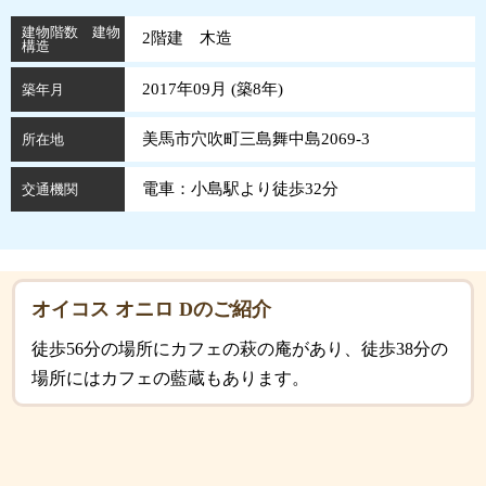
建物階数 建物
2階建 木造
構造
2017年09月 (
築
8
年
)
築年月
美馬市穴吹町三島舞中島2069-3
所在地
電車：小島駅より徒歩32分
交通機関
オイコス オニロ Dのご紹介
徒歩56分の場所にカフェの萩の庵があり、徒歩38分の
場所にはカフェの藍蔵もあります。