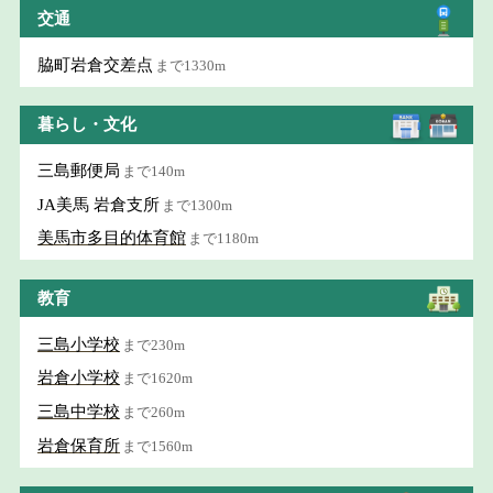
交通
脇町岩倉交差点
まで1330m
暮らし・文化
三島郵便局
まで140m
JA美馬 岩倉支所
まで1300m
美馬市多目的体育館
まで1180m
教育
三島小学校
まで230m
岩倉小学校
まで1620m
三島中学校
まで260m
岩倉保育所
まで1560m