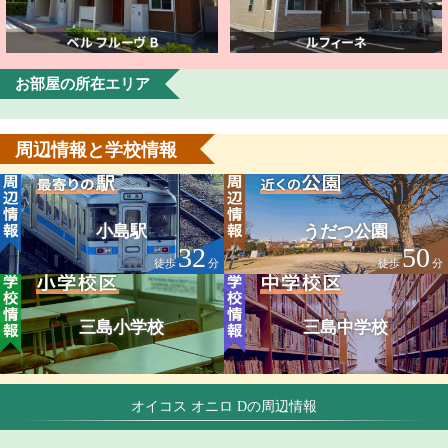
お部屋の所在エリア
周辺情報と学校情報
小島駅
うだつ公園
32
50
徒歩
分
徒歩
分
三島小学校
三島中学校
オイコス オニロ Dの周辺情報