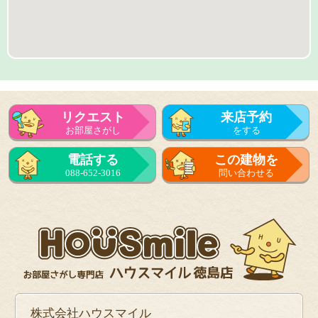
リクエスト
来店予約
お部屋さがし
をする
来店予約
電話する
この建物を
をする
088-652-3016
問い合わせる
フォーム
で問い合せる
株式会社ハウスマイル